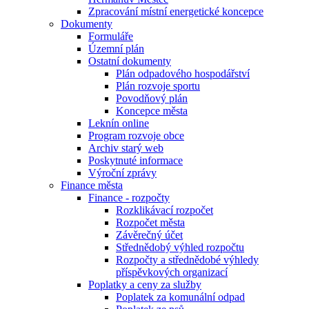
Zpracování místní energetické koncepce
Dokumenty
Formuláře
Územní plán
Ostatní dokumenty
Plán odpadového hospodářství
Plán rozvoje sportu
Povodňový plán
Koncepce města
Leknín online
Program rozvoje obce
Archiv starý web
Poskytnuté informace
Výroční zprávy
Finance města
Finance - rozpočty
Rozklikávací rozpočet
Rozpočet města
Závěrečný účet
Střednědobý výhled rozpočtu
Rozpočty a střednědobé výhledy
příspěvkových organizací
Poplatky a ceny za služby
Poplatek za komunální odpad