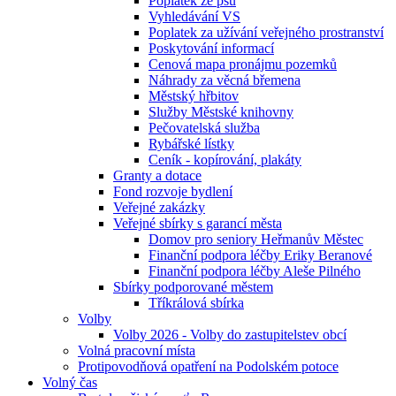
Poplatek ze psů
Vyhledávání VS
Poplatek za užívání veřejného prostranství
Poskytování informací
Cenová mapa pronájmu pozemků
Náhrady za věcná břemena
Městský hřbitov
Služby Městské knihovny
Pečovatelská služba
Rybářské lístky
Ceník - kopírování, plakáty
Granty a dotace
Fond rozvoje bydlení
Veřejné zakázky
Veřejné sbírky s garancí města
Domov pro seniory Heřmanův Městec
Finanční podpora léčby Eriky Beranové
Finanční podpora léčby Aleše Pilného
Sbírky podporované městem
Tříkrálová sbírka
Volby
Volby 2026 - Volby do zastupitelstev obcí
Volná pracovní místa
Protipovodňová opatření na Podolském potoce
Volný čas