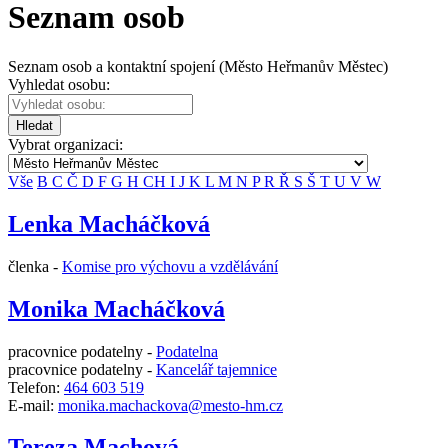
Seznam osob
Seznam osob a kontaktní spojení (Město Heřmanův Městec)
Vyhledat osobu:
Hledat
Vybrat organizaci:
Vše
B
C
Č
D
F
G
H
CH
I
J
K
L
M
N
P
R
Ř
S
Š
T
U
V
W
Lenka Macháčková
členka -
Komise pro výchovu a vzdělávání
Monika Macháčková
pracovnice podatelny -
Podatelna
pracovnice podatelny -
Kancelář tajemnice
Telefon:
464 603 519
E-mail:
monika.machackova@mesto-hm.cz
Tereza Machová