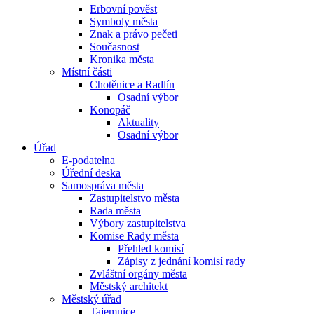
Erbovní pověst
Symboly města
Znak a právo pečeti
Současnost
Kronika města
Místní části
Chotěnice a Radlín
Osadní výbor
Konopáč
Aktuality
Osadní výbor
Úřad
E-podatelna
Úřední deska
Samospráva města
Zastupitelstvo města
Rada města
Výbory zastupitelstva
Komise Rady města
Přehled komisí
Zápisy z jednání komisí rady
Zvláštní orgány města
Městský architekt
Městský úřad
Tajemnice