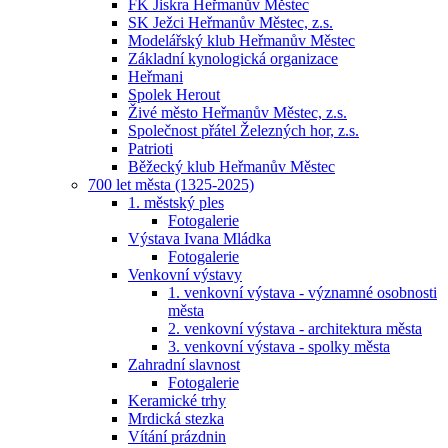
FK Jiskra Heřmanův Městec
SK Ježci Heřmanův Městec, z.s.
Modelářský klub Heřmanův Městec
Základní kynologická organizace
Heřmani
Spolek Herout
Živé město Heřmanův Městec, z.s.
Společnost přátel Železných hor, z.s.
Patrioti
Běžecký klub Heřmanův Městec
700 let města (1325-2025)
1. městský ples
Fotogalerie
Výstava Ivana Mládka
Fotogalerie
Venkovní výstavy
1. venkovní výstava - významné osobnosti
města
2. venkovní výstava - architektura města
3. venkovní výstava - spolky města
Zahradní slavnost
Fotogalerie
Keramické trhy
Mrdická stezka
Vítání prázdnin