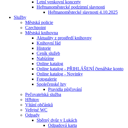
Letní venkovní koncerty
Heřmanoměstecké podzimní slavnosti
Heřmanoměstecké slavnosti 4.10.2025
Služby
Městská policie
Czechpoint
Městská knihovna
Aktuality z prostředí knihovny
Knihovní řád
Historie
Ceník služeb
Nabízíme
Online katalog
Online katalog - PŘIHLÁŠENÍ čtenářske konto
Online katalog - Novinky
Fotogalerie
Společenské hry
Pravidla půjčování
Pečovatelská služba
Hřbitov
Vítání občánků
Veřejné WC
Odpady
Sběrný dvůr v Lukách
Odpadová karta