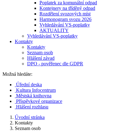
Poplatek za komunální odpad
Kontejnery na tříděný odpad
Rozdělení svozových míst
Harmonogram svozu 2026
Vyhledávání VS-poplatky
AKTUALITY
Vyhledávání VS-poplatky
Kontakty
Kontakty
Seznam osob
Hlášení závad
DPO - pověřenec dle GDPR
Možná hledáte:
Úřední deska
Kultura Infocentrum
Městská knihovna
Příspěvkové organizace
Hlášení rozhlasu
Úvodní stránka
Kontakty
Seznam osob