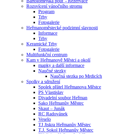
Bartolomějská pouť - Rezervace
Rozsvícení vánočního stromu
Program
Trhy
Fotogalerie
Heřmanoměstecké podzimní slavnosti
Informace
Trhy
Keramické Trhy
Fotogalerie
Multifunkční centrum
Kam v Heřmanově Městci a okolí
mapky a další informace
Naučné stezky
Naučná stezka po Mrdicích
Spolky a sdružení
Spolek přátel Heřmanova Městce
PS Vlastislav
Divadelní soubor Heřman
Sako Heřmanův Městec
Skaut – Junák
RC Radovánek
Veselo
TJ Jiskra Heřmanův Městec
T.J. Sokol Heřmanův Městec