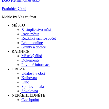
DSO Heřmanoměstecko
Pradubický kraj
Mohlo by Vás zajímat
MĚSTO
Zastupitelstvo města
Rada města
Rozklikávací rozpočet
Leknín online
Granty a dotace
RADNICE
Městský úřad
Dokumenty
Povinné informace
OBČAN
Události v obci
Knihovna
Kino
Sportovní hala
Sokolovna
NEPŘEHLÉDNĚTE
Czechpoint