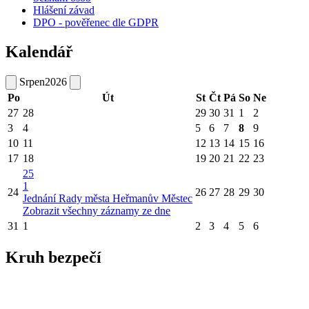
Hlášení závad
DPO - pověřenec dle GDPR
Kalendář
Srpen
2026
Po
Út
St
Čt
Pá
So
Ne
27
28
29
30
31
1
2
3
4
5
6
7
8
9
10
11
12
13
14
15
16
17
18
19
20
21
22
23
25
1
24
26
27
28
29
30
Jednání Rady města Heřmanův Městec
Zobrazit všechny záznamy ze dne
31
1
2
3
4
5
6
Kruh bezpečí