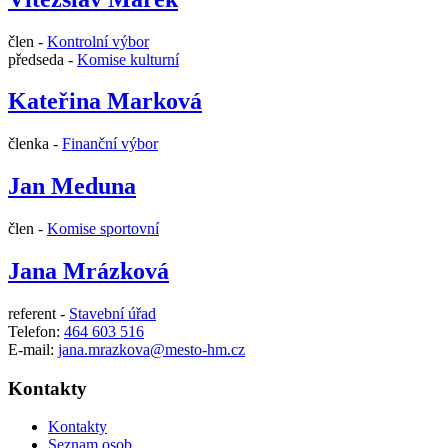
člen -
Kontrolní výbor
předseda -
Komise kulturní
Kateřina Marková
členka -
Finanční výbor
Jan Meduna
člen -
Komise sportovní
Jana Mrázková
referent -
Stavební úřad
Telefon:
464 603 516
E-mail:
jana.mrazkova@mesto-hm.cz
Kontakty
Kontakty
Seznam osob