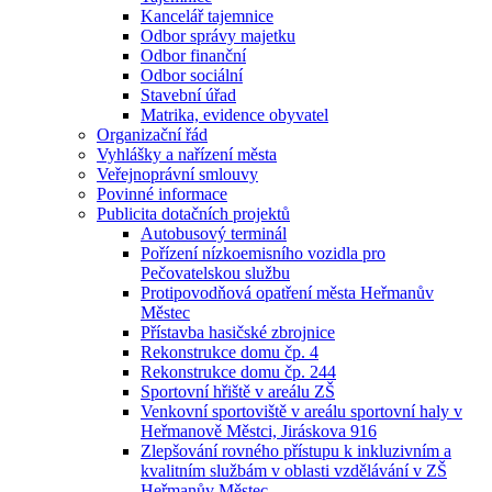
Kancelář tajemnice
Odbor správy majetku
Odbor finanční
Odbor sociální
Stavební úřad
Matrika, evidence obyvatel
Organizační řád
Vyhlášky a nařízení města
Veřejnoprávní smlouvy
Povinné informace
Publicita dotačních projektů
Autobusový terminál
Pořízení nízkoemisního vozidla pro
Pečovatelskou službu
Protipovodňová opatření města Heřmanův
Městec
Přístavba hasičské zbrojnice
Rekonstrukce domu čp. 4
Rekonstrukce domu čp. 244
Sportovní hřiště v areálu ZŠ
Venkovní sportoviště v areálu sportovní haly v
Heřmanově Městci, Jiráskova 916
Zlepšování rovného přístupu k inkluzivním a
kvalitním službám v oblasti vzdělávání v ZŠ
Heřmanův Městec