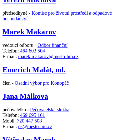
předsedkyně -
Komise pro životní prostředí a odpadové
hospodářství
Marek Makarov
vedoucí odboru -
Odbor finanční
Telefon:
464 603 504
E-mail:
marek.makarov@mesto-hm.cz
Emerich Malát, ml.
člen -
Osadní výbor pro Konopáč
Jana Málková
pečovatelka -
Pečovatelská služba
Telefon:
469 695 161
Mobil:
720 447 508
E-mail:
ps@mesto-hm.cz
Vítězslav Marek