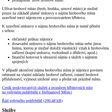
pronajmout nové hrobové místo
Užívat hrobové místo (hrob, hrobku, urnové místo) je možné
pouze na základě platné smlouvy o nájmu hrobového místa
uzavřené mezi nájemcem a provozovatelem hřbitova.
K uzavření smlouvy o nájmu hrobového místa je nutné přinést
s sebou:
občanský průkaz nájemce
dosavadní smlouvu o nájmu hrobového místa nebo jinou
listinu, kterou je možné doložit vlastnický vztah k hrobovému
zařízení (kupní smlouva, rozhodnutí o dědictví, apod.)
finanční hotovost k uhrazení nájmu a služeb s nájmem
spojených
V případě ukončení nájmu hrobového místa je nájemce povinen
odstranit na vlastní náklady hrobové zařízení, ostatní hrobové
příslušenství, vyjmout uložené urny a předat tak prázdné místo.
Ceník poskytovaných služeb a pronájem hřbitovních míst
na veřejném pohřebišti v Heřmanově Městci
Řád veřejného pohřebiště (290.48 kB)
Služby