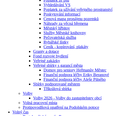
Poplatek ze psů
Vyhledávání VS
Poplatek za užívání veřejného prostranství
Poskytování informací
Cenová mapa pronájmu pozemků
Náhrady za věcná břemena
Městský hřbitov
Služby Městské knihovny
Pečovatelská služba
Rybářské lístky
Ceník - kopírování, plakáty
Granty a dotace
Fond rozvoje bydlení
Veřejné zakázky
Veřejné sbírky s garancí města
Domov pro seniory Heřmanův Městec
Finanční podpora léčby Eriky Beranové
Finanční podpora léčby Aleše Pilného
Sbírky podporované městem
Tříkrálová sbírka
Volby
Volby 2026 - Volby do zastupitelstev obcí
Volná pracovní místa
Protipovodňová opatření na Podolském potoce
Volný čas