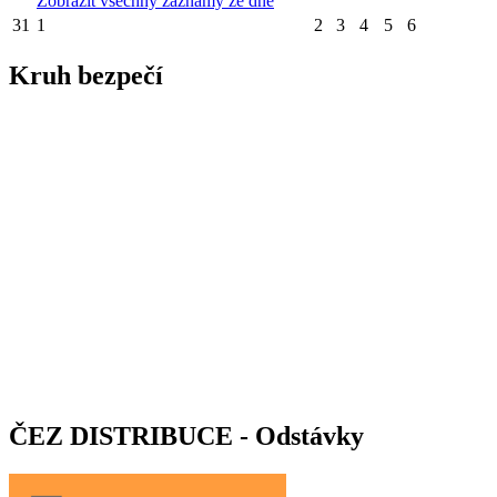
Zobrazit všechny záznamy ze dne
31
1
2
3
4
5
6
Kruh bezpečí
ČEZ DISTRIBUCE - Odstávky