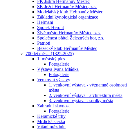
FK Jiskra Heřmanův Městec
SK Ježci Heřmanův Městec, z.s.
Modelářský klub Heřmanův Městec
Základní kynologická organizace
Heřmani
Spolek Herout
Živé město Heřmanův Městec, z.s.
Společnost přátel Železných hor, z.s.
Patrioti
Běžecký klub Heřmanův Městec
700 let města (1325-2025)
1. městský ples
Fotogalerie
Výstava Ivana Mládka
Fotogalerie
Venkovní výstavy
1. venkovní výstava - významné osobnosti
města
2. venkovní výstava - architektura města
3. venkovní výstava - spolky města
Zahradní slavnost
Fotogalerie
Keramické trhy
Mrdická stezka
Vítání prázdnin