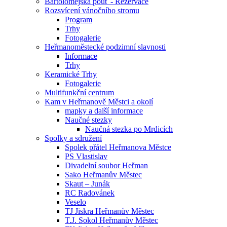
Bartolomějská pouť - Rezervace
Rozsvícení vánočního stromu
Program
Trhy
Fotogalerie
Heřmanoměstecké podzimní slavnosti
Informace
Trhy
Keramické Trhy
Fotogalerie
Multifunkční centrum
Kam v Heřmanově Městci a okolí
mapky a další informace
Naučné stezky
Naučná stezka po Mrdicích
Spolky a sdružení
Spolek přátel Heřmanova Městce
PS Vlastislav
Divadelní soubor Heřman
Sako Heřmanův Městec
Skaut – Junák
RC Radovánek
Veselo
TJ Jiskra Heřmanův Městec
T.J. Sokol Heřmanův Městec