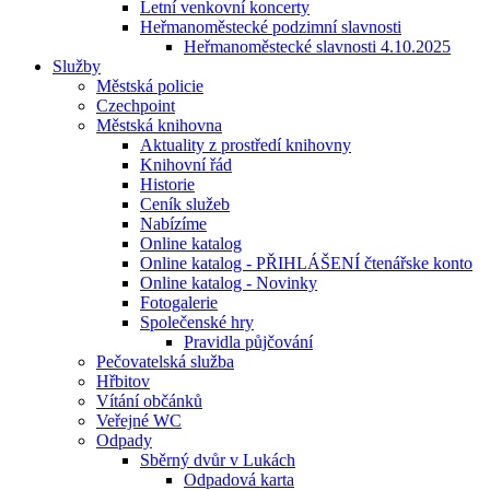
Letní venkovní koncerty
Heřmanoměstecké podzimní slavnosti
Heřmanoměstecké slavnosti 4.10.2025
Služby
Městská policie
Czechpoint
Městská knihovna
Aktuality z prostředí knihovny
Knihovní řád
Historie
Ceník služeb
Nabízíme
Online katalog
Online katalog - PŘIHLÁŠENÍ čtenářske konto
Online katalog - Novinky
Fotogalerie
Společenské hry
Pravidla půjčování
Pečovatelská služba
Hřbitov
Vítání občánků
Veřejné WC
Odpady
Sběrný dvůr v Lukách
Odpadová karta