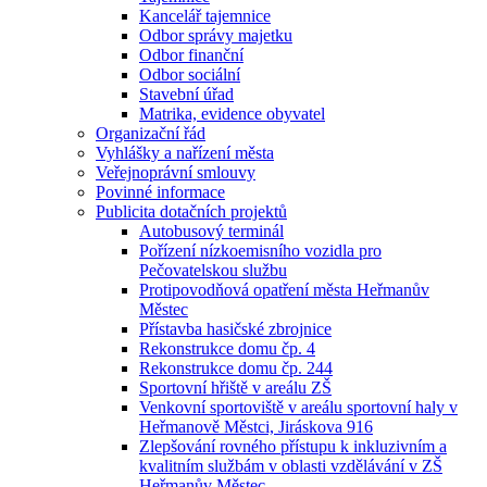
Kancelář tajemnice
Odbor správy majetku
Odbor finanční
Odbor sociální
Stavební úřad
Matrika, evidence obyvatel
Organizační řád
Vyhlášky a nařízení města
Veřejnoprávní smlouvy
Povinné informace
Publicita dotačních projektů
Autobusový terminál
Pořízení nízkoemisního vozidla pro
Pečovatelskou službu
Protipovodňová opatření města Heřmanův
Městec
Přístavba hasičské zbrojnice
Rekonstrukce domu čp. 4
Rekonstrukce domu čp. 244
Sportovní hřiště v areálu ZŠ
Venkovní sportoviště v areálu sportovní haly v
Heřmanově Městci, Jiráskova 916
Zlepšování rovného přístupu k inkluzivním a
kvalitním službám v oblasti vzdělávání v ZŠ
Heřmanův Městec