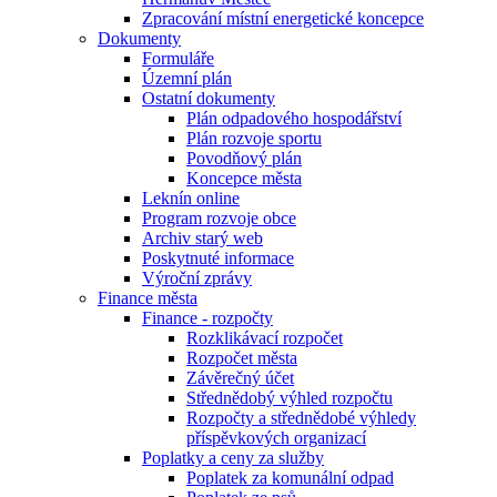
Zpracování místní energetické koncepce
Dokumenty
Formuláře
Územní plán
Ostatní dokumenty
Plán odpadového hospodářství
Plán rozvoje sportu
Povodňový plán
Koncepce města
Leknín online
Program rozvoje obce
Archiv starý web
Poskytnuté informace
Výroční zprávy
Finance města
Finance - rozpočty
Rozklikávací rozpočet
Rozpočet města
Závěrečný účet
Střednědobý výhled rozpočtu
Rozpočty a střednědobé výhledy
příspěvkových organizací
Poplatky a ceny za služby
Poplatek za komunální odpad