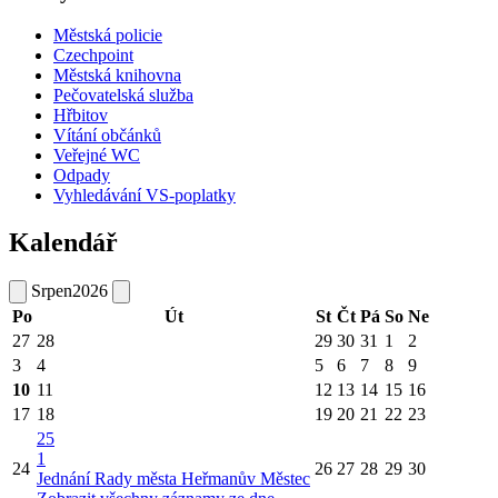
Městská policie
Czechpoint
Městská knihovna
Pečovatelská služba
Hřbitov
Vítání občánků
Veřejné WC
Odpady
Vyhledávání VS-poplatky
Kalendář
Srpen
2026
Po
Út
St
Čt
Pá
So
Ne
27
28
29
30
31
1
2
3
4
5
6
7
8
9
10
11
12
13
14
15
16
17
18
19
20
21
22
23
25
1
24
26
27
28
29
30
Jednání Rady města Heřmanův Městec