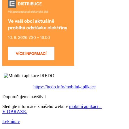
https:://iredo.info/mobilni-aplikace
Doporučujeme navštívit
Sledujte informace z našeho webu v
mobilní aplikaci –
V OBRAZE.
Leknín.tv