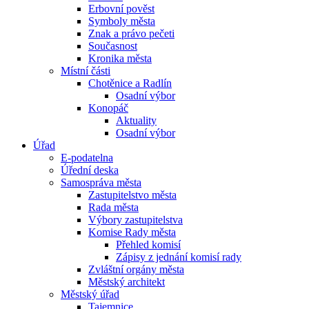
Erbovní pověst
Symboly města
Znak a právo pečeti
Současnost
Kronika města
Místní části
Chotěnice a Radlín
Osadní výbor
Konopáč
Aktuality
Osadní výbor
Úřad
E-podatelna
Úřední deska
Samospráva města
Zastupitelstvo města
Rada města
Výbory zastupitelstva
Komise Rady města
Přehled komisí
Zápisy z jednání komisí rady
Zvláštní orgány města
Městský architekt
Městský úřad
Tajemnice