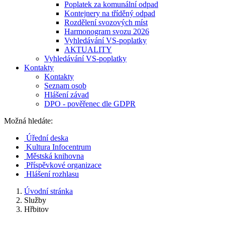
Poplatek za komunální odpad
Kontejnery na tříděný odpad
Rozdělení svozových míst
Harmonogram svozu 2026
Vyhledávání VS-poplatky
AKTUALITY
Vyhledávání VS-poplatky
Kontakty
Kontakty
Seznam osob
Hlášení závad
DPO - pověřenec dle GDPR
Možná hledáte:
Úřední deska
Kultura Infocentrum
Městská knihovna
Příspěvkové organizace
Hlášení rozhlasu
Úvodní stránka
Služby
Hřbitov