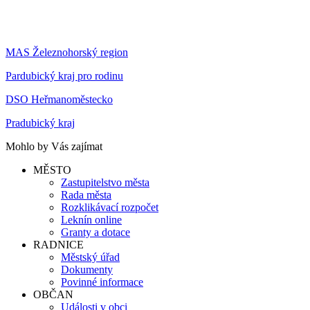
MAS Železnohorský region
Pardubický kraj pro rodinu
DSO Heřmanoměstecko
Pradubický kraj
Mohlo by Vás zajímat
MĚSTO
Zastupitelstvo města
Rada města
Rozklikávací rozpočet
Leknín online
Granty a dotace
RADNICE
Městský úřad
Dokumenty
Povinné informace
OBČAN
Události v obci