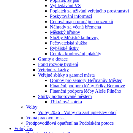
Poplatek ze psů
Vyhledávání VS
Poplatek za užívání veřejného prostranství
Poskytování informací
Cenová mapa pronájmu pozemků
Náhrady za věcná břemena
Městský hřbitov
Služby Městské knihovny
Pečovatelská služba
Rybářské lístky
Ceník - kopírování, plakáty
Granty a dotace
Fond rozvoje bydlení
Veřejné zakázky
Veřejné sbírky s garancí města
Domov pro seniory Heřmanův Městec
Finanční podpora léčby Eriky Beranové
Finanční podpora léčby Aleše Pilného
Sbírky podporované městem
Tříkrálová sbírka
Volby
Volby 2026 - Volby do zastupitelstev obcí
Volná pracovní místa
Protipovodňová opatření na Podolském potoce
Volný čas