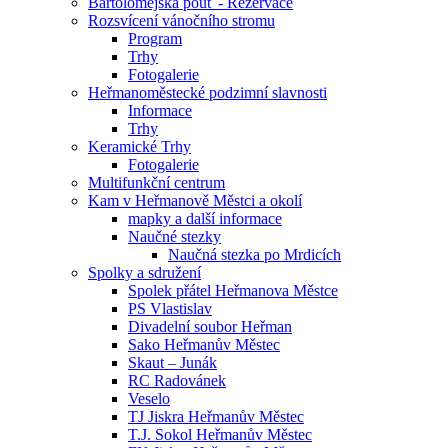
Bartolomějská pouť - Rezervace
Rozsvícení vánočního stromu
Program
Trhy
Fotogalerie
Heřmanoměstecké podzimní slavnosti
Informace
Trhy
Keramické Trhy
Fotogalerie
Multifunkční centrum
Kam v Heřmanově Městci a okolí
mapky a další informace
Naučné stezky
Naučná stezka po Mrdicích
Spolky a sdružení
Spolek přátel Heřmanova Městce
PS Vlastislav
Divadelní soubor Heřman
Sako Heřmanův Městec
Skaut – Junák
RC Radovánek
Veselo
TJ Jiskra Heřmanův Městec
T.J. Sokol Heřmanův Městec