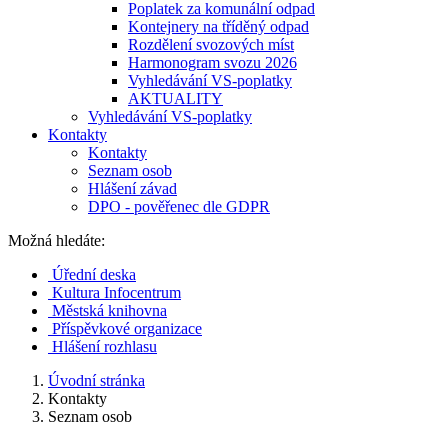
Poplatek za komunální odpad
Kontejnery na tříděný odpad
Rozdělení svozových míst
Harmonogram svozu 2026
Vyhledávání VS-poplatky
AKTUALITY
Vyhledávání VS-poplatky
Kontakty
Kontakty
Seznam osob
Hlášení závad
DPO - pověřenec dle GDPR
Možná hledáte:
Úřední deska
Kultura Infocentrum
Městská knihovna
Příspěvkové organizace
Hlášení rozhlasu
Úvodní stránka
Kontakty
Seznam osob