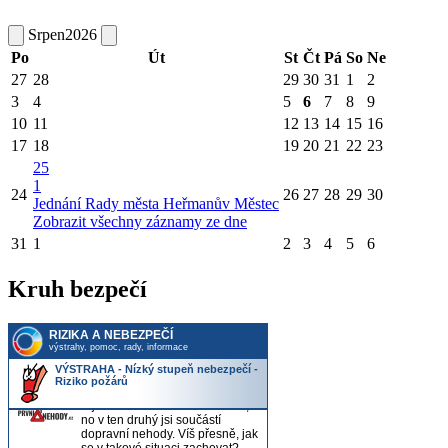
Srpen
2026
Po
Út
St
Čt
Pá
So
Ne
27
28
29
30
31
1
2
3
4
5
6
7
8
9
10
11
12
13
14
15
16
17
18
19
20
21
22
23
25
1
24
26
27
28
29
30
Jednání Rady města Heřmanův Městec
Zobrazit všechny záznamy ze dne
31
1
2
3
4
5
6
Kruh bezpečí