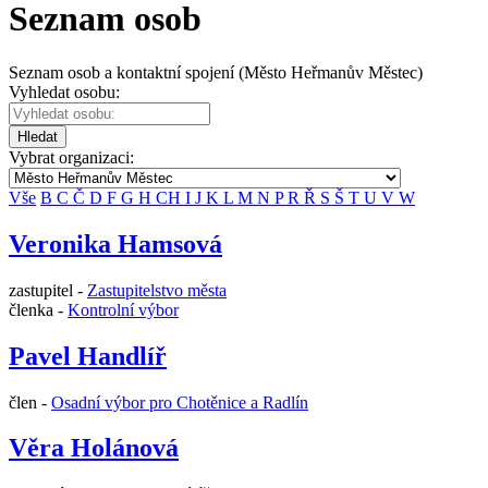
Seznam osob
Seznam osob a kontaktní spojení (Město Heřmanův Městec)
Vyhledat osobu:
Hledat
Vybrat organizaci:
Vše
B
C
Č
D
F
G
H
CH
I
J
K
L
M
N
P
R
Ř
S
Š
T
U
V
W
Veronika Hamsová
zastupitel -
Zastupitelstvo města
členka -
Kontrolní výbor
Pavel Handlíř
člen -
Osadní výbor pro Chotěnice a Radlín
Věra Holánová