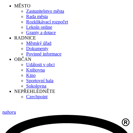
MĚSTO
Zastupitelstvo města
Rada města
Rozklikávací rozpočet
Leknín online
Granty a dotace
RADNICE
Městský úřad
Dokumenty
Povinné informace
OBČAN
Události v obci
Knihovna
Kino
Sportovní hala
Sokolovna
NEPŘEHLÉDNĚTE
Czechpoint
nahoru