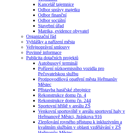
Kancelář tajemnice
Odbor správy majetku
Odbor finanční
Odbor sociální
Stavební úřad
Matrika, evidence obyvatel
Organizační řád
Vyhlášky a nařízení města
Veřejnoprávní smlouvy
Povinné informace
Publicita dotačních projektů
Autobusový terminál
Pořízení nízkoemisního vozidla pro
Pečovatelskou službu
Protipovodňová opatření města Heřmanův
Městec
Přístavba hasičské zbrojnice
Rekonstrukce domu čp. 4
Rekonstrukce domu čp. 244
Sportovní hřiště v areálu ZŠ
Venkovní sportoviště v areálu sportovní haly v
Heřmanově Městci, Jiráskova 916
Zlepšování rovného přístupu k inkluzivním a
kvalitním službám v oblasti vzdělávání v ZŠ
Heřmanův Městec