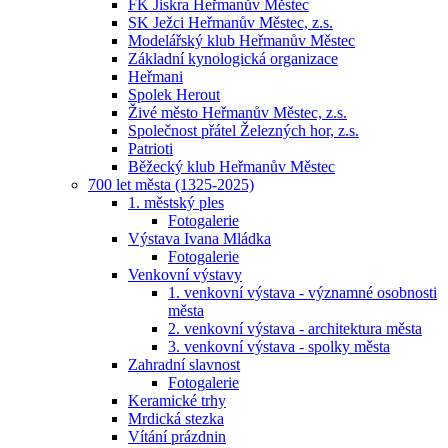
FK Jiskra Heřmanův Městec
SK Ježci Heřmanův Městec, z.s.
Modelářský klub Heřmanův Městec
Základní kynologická organizace
Heřmani
Spolek Herout
Živé město Heřmanův Městec, z.s.
Společnost přátel Železných hor, z.s.
Patrioti
Běžecký klub Heřmanův Městec
700 let města (1325-2025)
1. městský ples
Fotogalerie
Výstava Ivana Mládka
Fotogalerie
Venkovní výstavy
1. venkovní výstava - významné osobnosti
města
2. venkovní výstava - architektura města
3. venkovní výstava - spolky města
Zahradní slavnost
Fotogalerie
Keramické trhy
Mrdická stezka
Vítání prázdnin