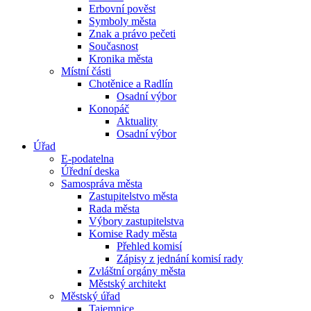
Erbovní pověst
Symboly města
Znak a právo pečeti
Současnost
Kronika města
Místní části
Chotěnice a Radlín
Osadní výbor
Konopáč
Aktuality
Osadní výbor
Úřad
E-podatelna
Úřední deska
Samospráva města
Zastupitelstvo města
Rada města
Výbory zastupitelstva
Komise Rady města
Přehled komisí
Zápisy z jednání komisí rady
Zvláštní orgány města
Městský architekt
Městský úřad
Tajemnice