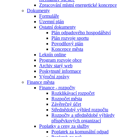
Zpracování místní energetické koncepce
Dokumenty
Formuláře
Územní plán
Ostatní dokumenty
Plán odpadového hospodářství
Plán rozvoje sportu
Povodňový plán
Koncepce města
Leknín online
Program rozvoje obce
Archiv starý web
Poskytnuté informace
Výroční zprávy
Finance města
Finance - rozpočty
Rozklikávací rozpočet
Rozpočet města
Závěrečný účet
Střednědobý výhled rozpočtu
Rozpočty a střednědobé výhledy
příspěvkových organizací
Poplatky a ceny za služby
Poplatek za komunální odpad