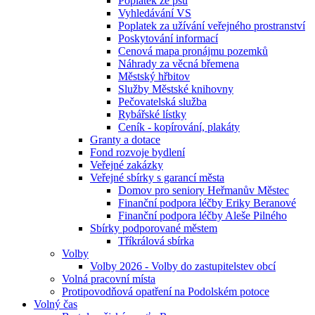
Poplatek ze psů
Vyhledávání VS
Poplatek za užívání veřejného prostranství
Poskytování informací
Cenová mapa pronájmu pozemků
Náhrady za věcná břemena
Městský hřbitov
Služby Městské knihovny
Pečovatelská služba
Rybářské lístky
Ceník - kopírování, plakáty
Granty a dotace
Fond rozvoje bydlení
Veřejné zakázky
Veřejné sbírky s garancí města
Domov pro seniory Heřmanův Městec
Finanční podpora léčby Eriky Beranové
Finanční podpora léčby Aleše Pilného
Sbírky podporované městem
Tříkrálová sbírka
Volby
Volby 2026 - Volby do zastupitelstev obcí
Volná pracovní místa
Protipovodňová opatření na Podolském potoce
Volný čas