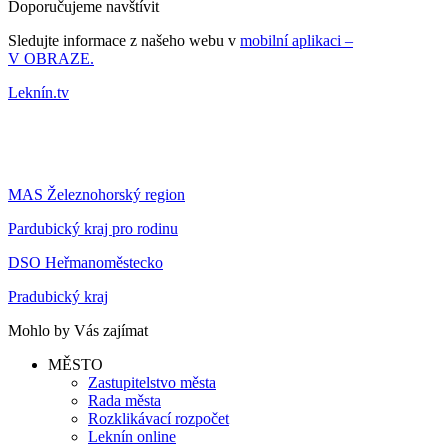
Doporučujeme navštívit
Sledujte informace z našeho webu v
mobilní aplikaci –
V OBRAZE.
Leknín.tv
MAS Železnohorský region
Pardubický kraj pro rodinu
DSO Heřmanoměstecko
Pradubický kraj
Mohlo by Vás zajímat
MĚSTO
Zastupitelstvo města
Rada města
Rozklikávací rozpočet
Leknín online