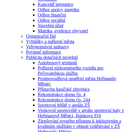
Kancelář tajemnice
Odbor správy majetku
Odbor finanční
Odbor sociální
Stavební úřad
Matrika, evidence obyvatel
Organizační řád
Vyhlášky a nařízení města
Veřejnoprávní smlouvy
Povinné informace
Publicita dotačních projektů
Autobusový terminál
Pořízení nízkoemisního vozidla pro
Pečovatelskou službu
Protipovodňová opatření města Heřmanův
Městec
Přístavba hasičské zbrojnice
Rekonstrukce domu čp. 4
Rekonstrukce domu čp. 244
Sportovní hřiště v areálu ZŠ
Venkovní sportoviště v areálu sportovní haly v
Heřmanově Městci, Jiráskova 916
Zlepšování rovného přístupu k inkluzivním a
kvalitním službám v oblasti vzdělávání v ZŠ
Heřmanův Městec