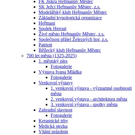
FK Jiskra Heřmanův Městec
SK Ježci Heřmanův Městec, z.s.
Modelářský klub Heřmanův Městec
Základní kynologická organizace
Heřmani
Spolek Herout
Živé město Heřmanův Městec, z.s.
Společnost přátel Železných hor, z.s.
Patrioti
Běžecký klub Heřmanův Městec
700 let města (1325-2025)
1. městský ples
Fotogalerie
Výstava Ivana Mládka
Fotogalerie
Venkovní výstavy
1. venkovní výstava - významné osobnosti
města
2. venkovní výstava - architektura města
3. venkovní výstava - spolky města
Zahradní slavnost
Fotogalerie
Keramické trhy
Mrdická stezka
Vítání prázdnin