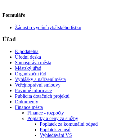
Formuláře
Žádost o vydání rybářského lístku
Úřad
E-podatelna
Úřední deska
Samospráva města
Městský úřad
Organizační řád
Vyhlášky a nařízení města
Veřejnoprávní smlouvy
Povinné informace
Publicita dotačních projektů
Dokumenty
Finance města
Finance - rozpočty
Poplatky a ceny za služby
Poplatek za komunální odpad
Poplatek ze psů
Vyhledávání VS