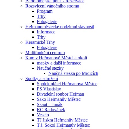
Bartolomějská pouť - Rezervace
Rozsvícení vánočního stromu
Program
Trhy
Fotogalerie
Heřmanoměstecké podzimní slavnosti
Informace
Trhy
Keramické Trhy
Fotogalerie
Multifunkční centrum
Kam v Heřmanově Městci a okolí
mapky a další informace
Naučné stezky
Naučná stezka po Mrdicích
Spolky a sdružení
Spolek přátel Heřmanova Městce
PS Vlastislav
Divadelní soubor Heřman
Sako Heřmanův Městec
Skaut – Junák
RC Radovánek
Veselo
TJ Jiskra Heřmanův Městec
T.J. Sokol Heřmanův Městec