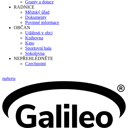
Granty a dotace
RADNICE
Městský úřad
Dokumenty
Povinné informace
OBČAN
Události v obci
Knihovna
Kino
Sportovní hala
Sokolovna
NEPŘEHLÉDNĚTE
Czechpoint
nahoru