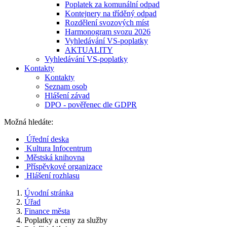
Poplatek za komunální odpad
Kontejnery na tříděný odpad
Rozdělení svozových míst
Harmonogram svozu 2026
Vyhledávání VS-poplatky
AKTUALITY
Vyhledávání VS-poplatky
Kontakty
Kontakty
Seznam osob
Hlášení závad
DPO - pověřenec dle GDPR
Možná hledáte:
Úřední deska
Kultura Infocentrum
Městská knihovna
Příspěvkové organizace
Hlášení rozhlasu
Úvodní stránka
Úřad
Finance města
Poplatky a ceny za služby