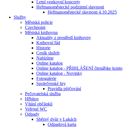
Letní venkovní koncerty
Heřmanoměstecké podzimní slavnosti
Heřmanoměstecké slavnosti 4.10.2025
Služby
Městská policie
Czechpoint
Městská knihovna
Aktuality z prostředí knihovny
Knihovní řád
Historie
Ceník služeb
Nabízíme
Online katalog
Online katalog - PŘIHLÁŠENÍ čtenářske konto
Online katalog - Novinky
Fotogalerie
Společenské hry
Pravidla půjčování
Pečovatelská služba
Hřbitov
Vítání občánků
Veřejné WC
Odpady
Sběrný dvůr v Lukách
Odpadová karta