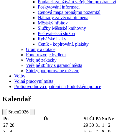
Poplatek za užívání veřejného prostranství
Poskytování informací
Cenová mapa pronájmu pozemků
Náhrady za věcná břemena
Městský hřbitov
Služby Městské knihovny
Pečovatelská služba
Rybářské lístky
Ceník - kopírování, plakáty
Granty a dotace
Fond rozvoje bydlení
Veřejné zakázky
Veřejné sbírky s garancí města
Sbírky podporované městem
Volby
Volná pracovní místa
Protipovodňová opatření na Podolském potoce
Kalendář
Srpen
2026
Po
Út
St
Čt
Pá
So
Ne
27
28
29
30
31
1
2
3
4
5
6
7
8
9