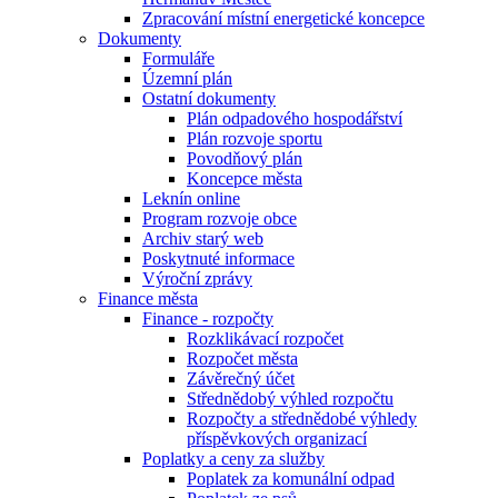
Zpracování místní energetické koncepce
Dokumenty
Formuláře
Územní plán
Ostatní dokumenty
Plán odpadového hospodářství
Plán rozvoje sportu
Povodňový plán
Koncepce města
Leknín online
Program rozvoje obce
Archiv starý web
Poskytnuté informace
Výroční zprávy
Finance města
Finance - rozpočty
Rozklikávací rozpočet
Rozpočet města
Závěrečný účet
Střednědobý výhled rozpočtu
Rozpočty a střednědobé výhledy
příspěvkových organizací
Poplatky a ceny za služby
Poplatek za komunální odpad