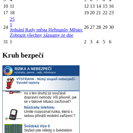
10
11
12
13
14
15
16
17
18
19
20
21
22
23
25
1
24
26
27
28
29
30
Jednání Rady města Heřmanův Městec
Zobrazit všechny záznamy ze dne
31
1
2
3
4
5
6
Kruh bezpečí