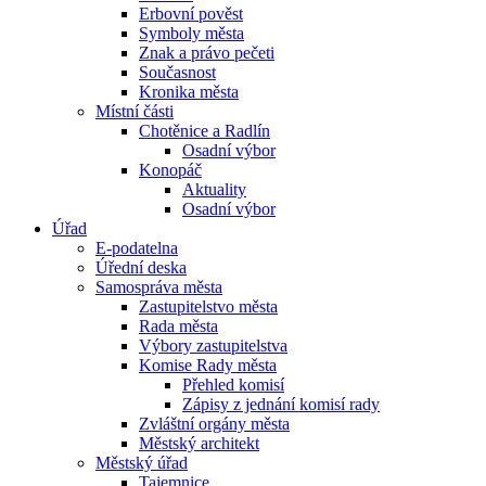
Erbovní pověst
Symboly města
Znak a právo pečeti
Současnost
Kronika města
Místní části
Chotěnice a Radlín
Osadní výbor
Konopáč
Aktuality
Osadní výbor
Úřad
E-podatelna
Úřední deska
Samospráva města
Zastupitelstvo města
Rada města
Výbory zastupitelstva
Komise Rady města
Přehled komisí
Zápisy z jednání komisí rady
Zvláštní orgány města
Městský architekt
Městský úřad
Tajemnice