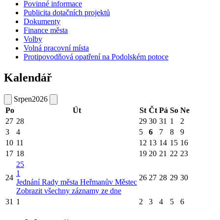
Povinné informace
Publicita dotačních projektů
Dokumenty
Finance města
Volby
Volná pracovní místa
Protipovodňová opatření na Podolském potoce
Kalendář
Srpen
2026
Po
Út
St
Čt
Pá
So
Ne
27
28
29
30
31
1
2
3
4
5
6
7
8
9
10
11
12
13
14
15
16
17
18
19
20
21
22
23
25
1
24
26
27
28
29
30
Jednání Rady města Heřmanův Městec
Zobrazit všechny záznamy ze dne
31
1
2
3
4
5
6