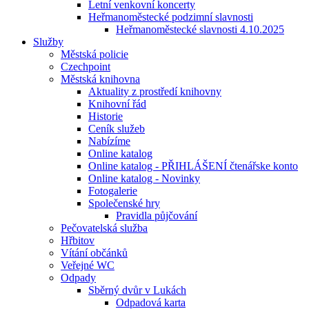
Letní venkovní koncerty
Heřmanoměstecké podzimní slavnosti
Heřmanoměstecké slavnosti 4.10.2025
Služby
Městská policie
Czechpoint
Městská knihovna
Aktuality z prostředí knihovny
Knihovní řád
Historie
Ceník služeb
Nabízíme
Online katalog
Online katalog - PŘIHLÁŠENÍ čtenářske konto
Online katalog - Novinky
Fotogalerie
Společenské hry
Pravidla půjčování
Pečovatelská služba
Hřbitov
Vítání občánků
Veřejné WC
Odpady
Sběrný dvůr v Lukách
Odpadová karta