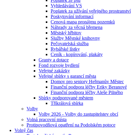
Poplatek ze psů
Vyhledávání VS
Poplatek za užívání veřejného prostranství
Poskytování informací
Cenová mapa pronájmu pozemků
Náhrady za věcná břemena
Městský hřbitov
Služby Městské knihovny
Pečovatelská služba
Rybářské lístky
Ceník - kopírování, plakáty
Granty a dotace
Fond rozvoje bydlení
Veřejné zakázky
Veřejné sbírky s garancí města
Domov pro seniory Heřmanův Městec
Finanční podpora léčby Eriky Beranové
Finanční podpora léčby Aleše Pilného
Sbírky podporované městem
Tříkrálová sbírka
Volby
Volby 2026 - Volby do zastupitelstev obcí
Volná pracovní místa
Protipovodňová opatření na Podolském potoce
Volný čas