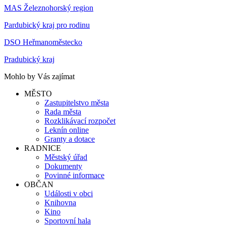
MAS Železnohorský region
Pardubický kraj pro rodinu
DSO Heřmanoměstecko
Pradubický kraj
Mohlo by Vás zajímat
MĚSTO
Zastupitelstvo města
Rada města
Rozklikávací rozpočet
Leknín online
Granty a dotace
RADNICE
Městský úřad
Dokumenty
Povinné informace
OBČAN
Události v obci
Knihovna
Kino
Sportovní hala