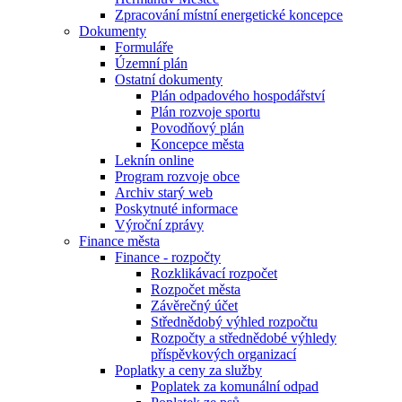
Zpracování místní energetické koncepce
Dokumenty
Formuláře
Územní plán
Ostatní dokumenty
Plán odpadového hospodářství
Plán rozvoje sportu
Povodňový plán
Koncepce města
Leknín online
Program rozvoje obce
Archiv starý web
Poskytnuté informace
Výroční zprávy
Finance města
Finance - rozpočty
Rozklikávací rozpočet
Rozpočet města
Závěrečný účet
Střednědobý výhled rozpočtu
Rozpočty a střednědobé výhledy
příspěvkových organizací
Poplatky a ceny za služby
Poplatek za komunální odpad