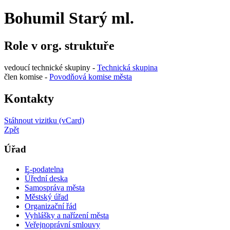
Bohumil Starý ml.
Role v org. struktuře
vedoucí technické skupiny -
Technická skupina
člen komise -
Povodňová komise města
Kontakty
Stáhnout vizitku (vCard)
Zpět
Úřad
E-podatelna
Úřední deska
Samospráva města
Městský úřad
Organizační řád
Vyhlášky a nařízení města
Veřejnoprávní smlouvy