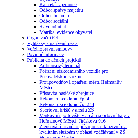
Kancelář tajemnice
Odbor správy majetku
Odbor finanční
Odbor sociální
Stavební úřad
Matrika, evidence obyvatel
Organizační řád
Vyhlášky a nařízení města
Veřejnoprávní smlouvy
Povinné informace
Publicita dotačních projektů
Autobusový terminál
Pořízení nízkoemisního vozidla pro
Pečovatelskou službu
Protipovodňová opatření města Heřmanův
Městec
Přístavba hasičské zbrojnice
Rekonstrukce domu čp. 4
Rekonstrukce domu čp. 244
Sportovní hřiště v areálu ZŠ
Venkovní sportoviště v areálu sportovní haly v
Heřmanově Městci, Jiráskova 916
Zlepšování rovného přístupu k inkluzivním a
kvalitním službám v oblasti vzdělávání v ZŠ
Heřmanův Městec