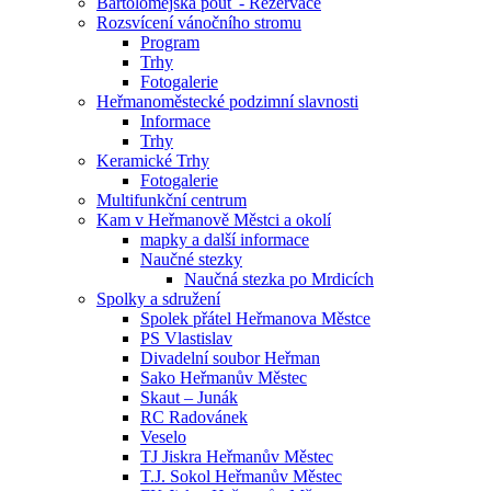
Bartolomějská pouť - Rezervace
Rozsvícení vánočního stromu
Program
Trhy
Fotogalerie
Heřmanoměstecké podzimní slavnosti
Informace
Trhy
Keramické Trhy
Fotogalerie
Multifunkční centrum
Kam v Heřmanově Městci a okolí
mapky a další informace
Naučné stezky
Naučná stezka po Mrdicích
Spolky a sdružení
Spolek přátel Heřmanova Městce
PS Vlastislav
Divadelní soubor Heřman
Sako Heřmanův Městec
Skaut – Junák
RC Radovánek
Veselo
TJ Jiskra Heřmanův Městec
T.J. Sokol Heřmanův Městec