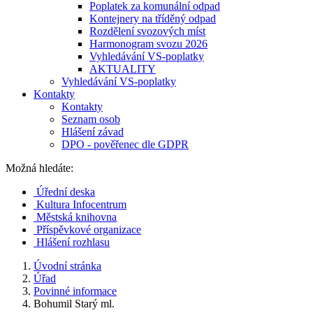
Poplatek za komunální odpad
Kontejnery na tříděný odpad
Rozdělení svozových míst
Harmonogram svozu 2026
Vyhledávání VS-poplatky
AKTUALITY
Vyhledávání VS-poplatky
Kontakty
Kontakty
Seznam osob
Hlášení závad
DPO - pověřenec dle GDPR
Možná hledáte:
Úřední deska
Kultura Infocentrum
Městská knihovna
Příspěvkové organizace
Hlášení rozhlasu
Úvodní stránka
Úřad
Povinné informace
Bohumil Starý ml.