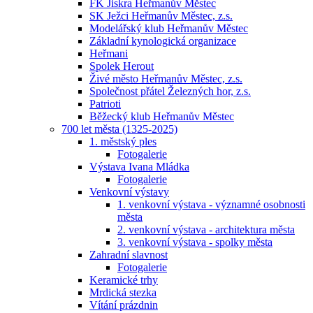
FK Jiskra Heřmanův Městec
SK Ježci Heřmanův Městec, z.s.
Modelářský klub Heřmanův Městec
Základní kynologická organizace
Heřmani
Spolek Herout
Živé město Heřmanův Městec, z.s.
Společnost přátel Železných hor, z.s.
Patrioti
Běžecký klub Heřmanův Městec
700 let města (1325-2025)
1. městský ples
Fotogalerie
Výstava Ivana Mládka
Fotogalerie
Venkovní výstavy
1. venkovní výstava - významné osobnosti
města
2. venkovní výstava - architektura města
3. venkovní výstava - spolky města
Zahradní slavnost
Fotogalerie
Keramické trhy
Mrdická stezka
Vítání prázdnin