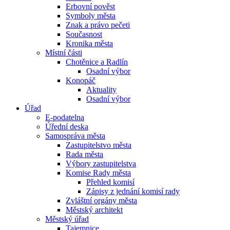
Erbovní pověst
Symboly města
Znak a právo pečeti
Současnost
Kronika města
Místní části
Chotěnice a Radlín
Osadní výbor
Konopáč
Aktuality
Osadní výbor
Úřad
E-podatelna
Úřední deska
Samospráva města
Zastupitelstvo města
Rada města
Výbory zastupitelstva
Komise Rady města
Přehled komisí
Zápisy z jednání komisí rady
Zvláštní orgány města
Městský architekt
Městský úřad
Tajemnice