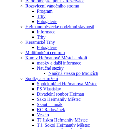
Bartolomějská pouť - Rezervace
Rozsvícení vánočního stromu
Program
Trhy
Fotogalerie
Heřmanoměstecké podzimní slavnosti
Informace
Trhy
Keramické Trhy
Fotogalerie
Multifunkční centrum
Kam v Heřmanově Městci a okolí
mapky a další informace
Naučné stezky
Naučná stezka po Mrdicích
Spolky a sdružení
Spolek přátel Heřmanova Městce
PS Vlastislav
Divadelní soubor Heřman
Sako Heřmanův Městec
Skaut – Junák
RC Radovánek
Veselo
TJ Jiskra Heřmanův Městec
T.J. Sokol Heřmanův Městec