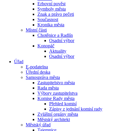
Erbovní pověst
Symboly města
Znak a právo pečeti
Současnost
Kronika města
Místní části
Chotěnice a Radlín
Osadní výbor
Konopáč
Aktuality
Osadní výbor
Úřad
E-podatelna
Úřední deska
Samospráva města
Zastupitelstvo města
Rada města
Výbory zastupitelstva
Komise Rady města
Přehled komisí
Zápisy z jednání komisí rady
Zvláštní orgány města
Městský architekt
Městský úřad
Tajemnice