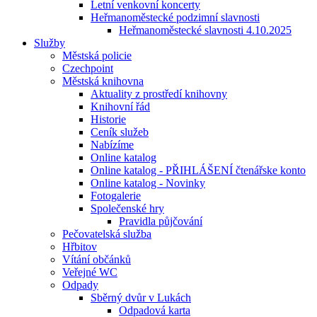
Letní venkovní koncerty
Heřmanoměstecké podzimní slavnosti
Heřmanoměstecké slavnosti 4.10.2025
Služby
Městská policie
Czechpoint
Městská knihovna
Aktuality z prostředí knihovny
Knihovní řád
Historie
Ceník služeb
Nabízíme
Online katalog
Online katalog - PŘIHLÁŠENÍ čtenářske konto
Online katalog - Novinky
Fotogalerie
Společenské hry
Pravidla půjčování
Pečovatelská služba
Hřbitov
Vítání občánků
Veřejné WC
Odpady
Sběrný dvůr v Lukách
Odpadová karta