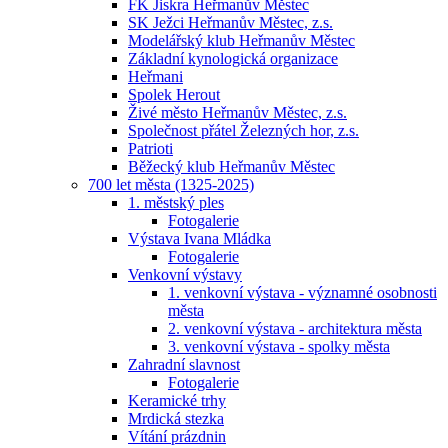
FK Jiskra Heřmanův Městec
SK Ježci Heřmanův Městec, z.s.
Modelářský klub Heřmanův Městec
Základní kynologická organizace
Heřmani
Spolek Herout
Živé město Heřmanův Městec, z.s.
Společnost přátel Železných hor, z.s.
Patrioti
Běžecký klub Heřmanův Městec
700 let města (1325-2025)
1. městský ples
Fotogalerie
Výstava Ivana Mládka
Fotogalerie
Venkovní výstavy
1. venkovní výstava - významné osobnosti
města
2. venkovní výstava - architektura města
3. venkovní výstava - spolky města
Zahradní slavnost
Fotogalerie
Keramické trhy
Mrdická stezka
Vítání prázdnin