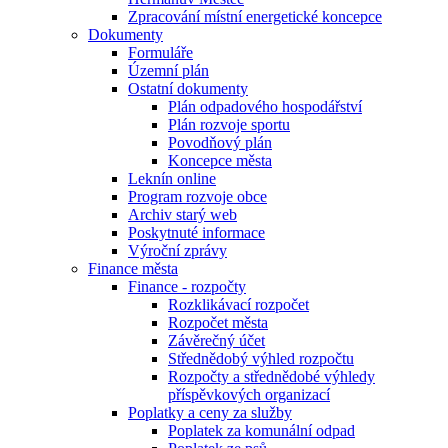
Zpracování místní energetické koncepce
Dokumenty
Formuláře
Územní plán
Ostatní dokumenty
Plán odpadového hospodářství
Plán rozvoje sportu
Povodňový plán
Koncepce města
Leknín online
Program rozvoje obce
Archiv starý web
Poskytnuté informace
Výroční zprávy
Finance města
Finance - rozpočty
Rozklikávací rozpočet
Rozpočet města
Závěrečný účet
Střednědobý výhled rozpočtu
Rozpočty a střednědobé výhledy
příspěvkových organizací
Poplatky a ceny za služby
Poplatek za komunální odpad