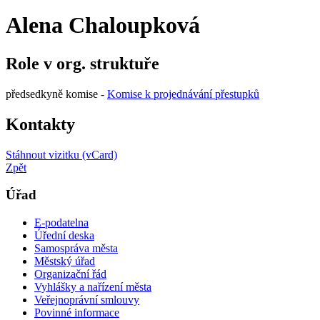
Alena Chaloupková
Role v org. struktuře
předsedkyně komise -
Komise k projednávání přestupků
Kontakty
Stáhnout vizitku (vCard)
Zpět
Úřad
E-podatelna
Úřední deska
Samospráva města
Městský úřad
Organizační řád
Vyhlášky a nařízení města
Veřejnoprávní smlouvy
Povinné informace