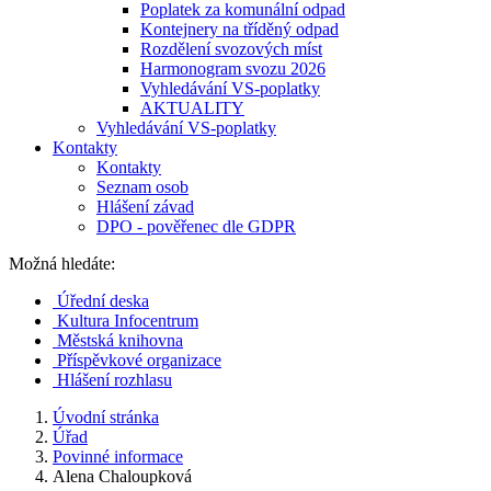
Poplatek za komunální odpad
Kontejnery na tříděný odpad
Rozdělení svozových míst
Harmonogram svozu 2026
Vyhledávání VS-poplatky
AKTUALITY
Vyhledávání VS-poplatky
Kontakty
Kontakty
Seznam osob
Hlášení závad
DPO - pověřenec dle GDPR
Možná hledáte:
Úřední deska
Kultura Infocentrum
Městská knihovna
Příspěvkové organizace
Hlášení rozhlasu
Úvodní stránka
Úřad
Povinné informace
Alena Chaloupková