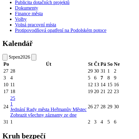
Publicita dotačních projektů
Dokumenty
Finance města
Volby
Volná pracovní místa
Protipovodňová opatření na Podolském potoce
Kalendář
Srpen
2026
Po
Út
St
Čt
Pá
So
Ne
27
28
29
30
31
1
2
3
4
5
6
7
8
9
10
11
12
13
14
15
16
17
18
19
20
21
22
23
25
1
24
26
27
28
29
30
Jednání Rady města Heřmanův Městec
Zobrazit všechny záznamy ze dne
31
1
2
3
4
5
6
Kruh bezpečí