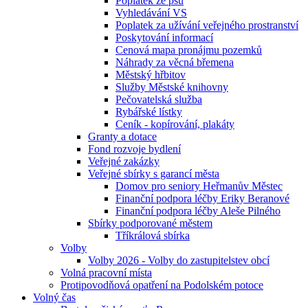
Poplatek ze psů
Vyhledávání VS
Poplatek za užívání veřejného prostranství
Poskytování informací
Cenová mapa pronájmu pozemků
Náhrady za věcná břemena
Městský hřbitov
Služby Městské knihovny
Pečovatelská služba
Rybářské lístky
Ceník - kopírování, plakáty
Granty a dotace
Fond rozvoje bydlení
Veřejné zakázky
Veřejné sbírky s garancí města
Domov pro seniory Heřmanův Městec
Finanční podpora léčby Eriky Beranové
Finanční podpora léčby Aleše Pilného
Sbírky podporované městem
Tříkrálová sbírka
Volby
Volby 2026 - Volby do zastupitelstev obcí
Volná pracovní místa
Protipovodňová opatření na Podolském potoce
Volný čas