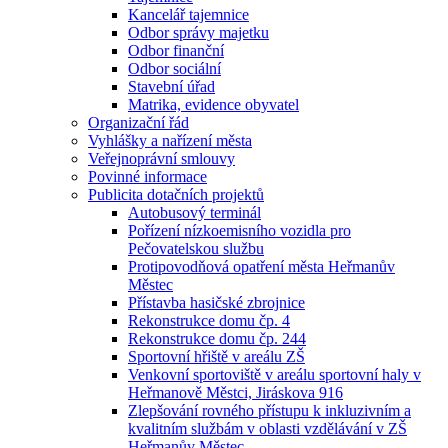
Kancelář tajemnice
Odbor správy majetku
Odbor finanční
Odbor sociální
Stavební úřad
Matrika, evidence obyvatel
Organizační řád
Vyhlášky a nařízení města
Veřejnoprávní smlouvy
Povinné informace
Publicita dotačních projektů
Autobusový terminál
Pořízení nízkoemisního vozidla pro
Pečovatelskou službu
Protipovodňová opatření města Heřmanův
Městec
Přístavba hasičské zbrojnice
Rekonstrukce domu čp. 4
Rekonstrukce domu čp. 244
Sportovní hřiště v areálu ZŠ
Venkovní sportoviště v areálu sportovní haly v
Heřmanově Městci, Jiráskova 916
Zlepšování rovného přístupu k inkluzivním a
kvalitním službám v oblasti vzdělávání v ZŠ
Heřmanův Městec