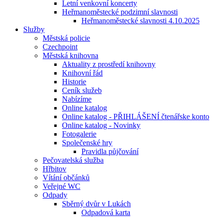
Letní venkovní koncerty
Heřmanoměstecké podzimní slavnosti
Heřmanoměstecké slavnosti 4.10.2025
Služby
Městská policie
Czechpoint
Městská knihovna
Aktuality z prostředí knihovny
Knihovní řád
Historie
Ceník služeb
Nabízíme
Online katalog
Online katalog - PŘIHLÁŠENÍ čtenářske konto
Online katalog - Novinky
Fotogalerie
Společenské hry
Pravidla půjčování
Pečovatelská služba
Hřbitov
Vítání občánků
Veřejné WC
Odpady
Sběrný dvůr v Lukách
Odpadová karta