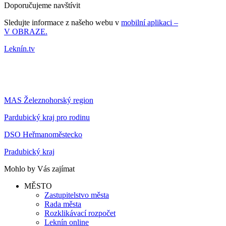
Doporučujeme navštívit
Sledujte informace z našeho webu v
mobilní aplikaci –
V OBRAZE.
Leknín.tv
MAS Železnohorský region
Pardubický kraj pro rodinu
DSO Heřmanoměstecko
Pradubický kraj
Mohlo by Vás zajímat
MĚSTO
Zastupitelstvo města
Rada města
Rozklikávací rozpočet
Leknín online