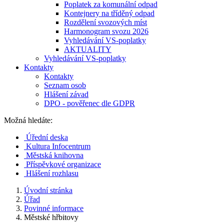
Poplatek za komunální odpad
Kontejnery na tříděný odpad
Rozdělení svozových míst
Harmonogram svozu 2026
Vyhledávání VS-poplatky
AKTUALITY
Vyhledávání VS-poplatky
Kontakty
Kontakty
Seznam osob
Hlášení závad
DPO - pověřenec dle GDPR
Možná hledáte:
Úřední deska
Kultura Infocentrum
Městská knihovna
Příspěvkové organizace
Hlášení rozhlasu
Úvodní stránka
Úřad
Povinné informace
Městské hřbitovy