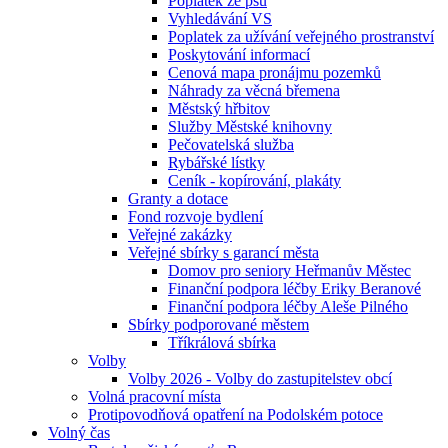
Poplatek ze psů
Vyhledávání VS
Poplatek za užívání veřejného prostranství
Poskytování informací
Cenová mapa pronájmu pozemků
Náhrady za věcná břemena
Městský hřbitov
Služby Městské knihovny
Pečovatelská služba
Rybářské lístky
Ceník - kopírování, plakáty
Granty a dotace
Fond rozvoje bydlení
Veřejné zakázky
Veřejné sbírky s garancí města
Domov pro seniory Heřmanův Městec
Finanční podpora léčby Eriky Beranové
Finanční podpora léčby Aleše Pilného
Sbírky podporované městem
Tříkrálová sbírka
Volby
Volby 2026 - Volby do zastupitelstev obcí
Volná pracovní místa
Protipovodňová opatření na Podolském potoce
Volný čas