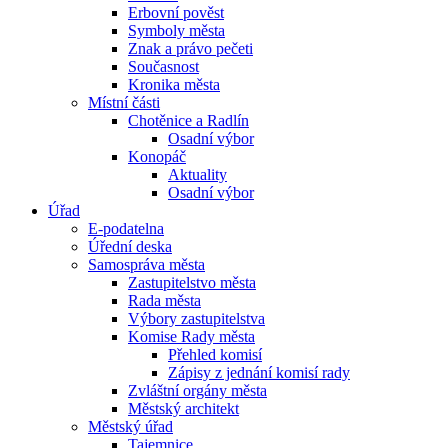
Erbovní pověst
Symboly města
Znak a právo pečeti
Současnost
Kronika města
Místní části
Chotěnice a Radlín
Osadní výbor
Konopáč
Aktuality
Osadní výbor
Úřad
E-podatelna
Úřední deska
Samospráva města
Zastupitelstvo města
Rada města
Výbory zastupitelstva
Komise Rady města
Přehled komisí
Zápisy z jednání komisí rady
Zvláštní orgány města
Městský architekt
Městský úřad
Tajemnice