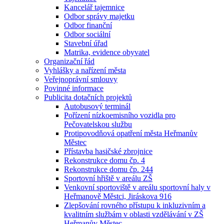
Kancelář tajemnice
Odbor správy majetku
Odbor finanční
Odbor sociální
Stavební úřad
Matrika, evidence obyvatel
Organizační řád
Vyhlášky a nařízení města
Veřejnoprávní smlouvy
Povinné informace
Publicita dotačních projektů
Autobusový terminál
Pořízení nízkoemisního vozidla pro
Pečovatelskou službu
Protipovodňová opatření města Heřmanův
Městec
Přístavba hasičské zbrojnice
Rekonstrukce domu čp. 4
Rekonstrukce domu čp. 244
Sportovní hřiště v areálu ZŠ
Venkovní sportoviště v areálu sportovní haly v
Heřmanově Městci, Jiráskova 916
Zlepšování rovného přístupu k inkluzivním a
kvalitním službám v oblasti vzdělávání v ZŠ
Heřmanův Městec