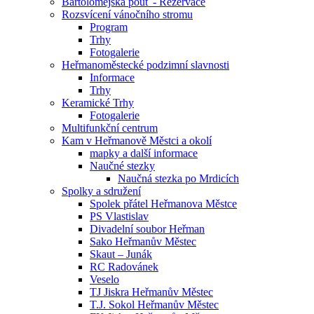
Bartolomějská pouť - Rezervace
Rozsvícení vánočního stromu
Program
Trhy
Fotogalerie
Heřmanoměstecké podzimní slavnosti
Informace
Trhy
Keramické Trhy
Fotogalerie
Multifunkční centrum
Kam v Heřmanově Městci a okolí
mapky a další informace
Naučné stezky
Naučná stezka po Mrdicích
Spolky a sdružení
Spolek přátel Heřmanova Městce
PS Vlastislav
Divadelní soubor Heřman
Sako Heřmanův Městec
Skaut – Junák
RC Radovánek
Veselo
TJ Jiskra Heřmanův Městec
T.J. Sokol Heřmanův Městec