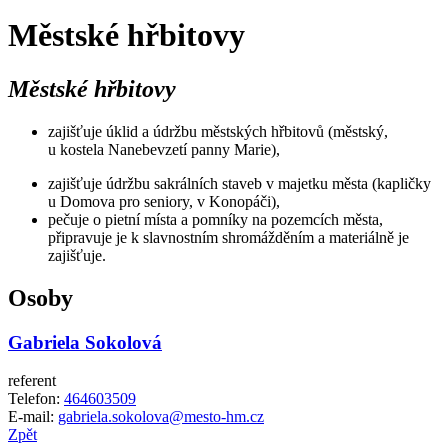
Městské hřbitovy
Městské hřbitovy
zajišťuje úklid a údržbu městských hřbitovů (městský,
u kostela Nanebevzetí panny Marie),
zajišťuje údržbu sakrálních staveb v majetku města (kapličky
u Domova pro seniory, v Konopáči),
pečuje o pietní místa a pomníky na pozemcích města,
připravuje je k slavnostním shromážděním a materiálně je
zajišťuje.
Osoby
Gabriela Sokolová
referent
Telefon:
464603509
E-mail:
gabriela.sokolova@mesto-hm.cz
Zpět