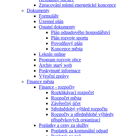
Zpracování místní energetické koncepce
Dokumenty
Formuláře
Územní plán
Ostatní dokumenty
Plán odpadového hospodářství
Plán rozvoje sportu
Povodňový plán
Koncepce města
Leknín online
Program rozvoje obce
Archiv starý web
Poskytnuté informace
Výroční zprávy
Finance města
Finance - rozpočty
Rozklikávací rozpočet
Rozpočet města
Závěrečný účet
Střednědobý výhled rozpočtu
Rozpočty a střednědobé výhledy
příspěvkových organizací
Poplatky a ceny za služby
Poplatek za komunální odpad