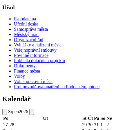
Úřad
E-podatelna
Úřední deska
Samospráva města
Městský úřad
Organizační řád
Vyhlášky a nařízení města
Veřejnoprávní smlouvy
Povinné informace
Publicita dotačních projektů
Dokumenty
Finance města
Volby
Volná pracovní místa
Protipovodňová opatření na Podolském potoce
Kalendář
Srpen
2026
Po
Út
St
Čt
Pá
So
Ne
27
28
29
30
31
1
2