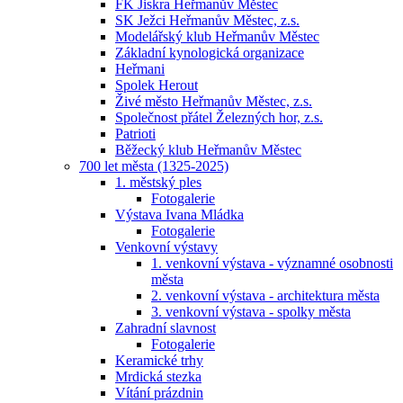
FK Jiskra Heřmanův Městec
SK Ježci Heřmanův Městec, z.s.
Modelářský klub Heřmanův Městec
Základní kynologická organizace
Heřmani
Spolek Herout
Živé město Heřmanův Městec, z.s.
Společnost přátel Železných hor, z.s.
Patrioti
Běžecký klub Heřmanův Městec
700 let města (1325-2025)
1. městský ples
Fotogalerie
Výstava Ivana Mládka
Fotogalerie
Venkovní výstavy
1. venkovní výstava - významné osobnosti
města
2. venkovní výstava - architektura města
3. venkovní výstava - spolky města
Zahradní slavnost
Fotogalerie
Keramické trhy
Mrdická stezka
Vítání prázdnin