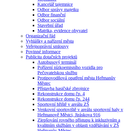
Kancelář tajemnice
Odbor správy majetku
Odbor finanční
Odbor sociální
Stavební úřad
Matrika, evidence obyvatel
Organizační řád
Vyhlášky a nařízení města
Veřejnoprávní smlouvy
Povinné informace
Publicita dotačních projektů
Autobusový terminál
Pořízení nízkoemisního vozidla pro
Pečovatelskou službu
Protipovodňová opatření města Heřmanův
Městec
Přístavba hasičské zbrojnice
Rekonstrukce domu čp. 4
Rekonstrukce domu čp. 244
Sportovní hřiště v areálu ZŠ
Venkovní sportoviště v areálu sportovní haly v
Heřmanově Městci, Jiráskova 916
Zlepšování rovného přístupu k inkluzivním a
kvalitním službám v oblasti vzdělávání v ZŠ
Heřmanův Městec