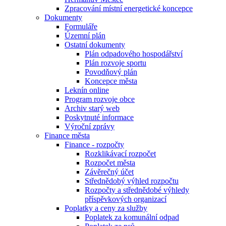
Zpracování místní energetické koncepce
Dokumenty
Formuláře
Územní plán
Ostatní dokumenty
Plán odpadového hospodářství
Plán rozvoje sportu
Povodňový plán
Koncepce města
Leknín online
Program rozvoje obce
Archiv starý web
Poskytnuté informace
Výroční zprávy
Finance města
Finance - rozpočty
Rozklikávací rozpočet
Rozpočet města
Závěrečný účet
Střednědobý výhled rozpočtu
Rozpočty a střednědobé výhledy
příspěvkových organizací
Poplatky a ceny za služby
Poplatek za komunální odpad