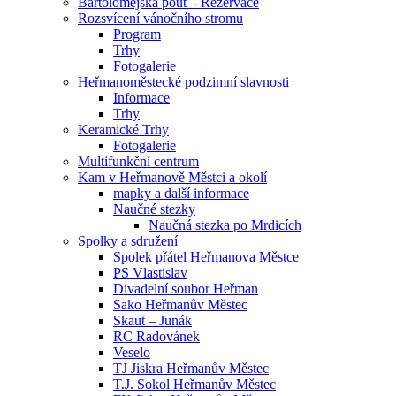
Bartolomějská pouť - Rezervace
Rozsvícení vánočního stromu
Program
Trhy
Fotogalerie
Heřmanoměstecké podzimní slavnosti
Informace
Trhy
Keramické Trhy
Fotogalerie
Multifunkční centrum
Kam v Heřmanově Městci a okolí
mapky a další informace
Naučné stezky
Naučná stezka po Mrdicích
Spolky a sdružení
Spolek přátel Heřmanova Městce
PS Vlastislav
Divadelní soubor Heřman
Sako Heřmanův Městec
Skaut – Junák
RC Radovánek
Veselo
TJ Jiskra Heřmanův Městec
T.J. Sokol Heřmanův Městec