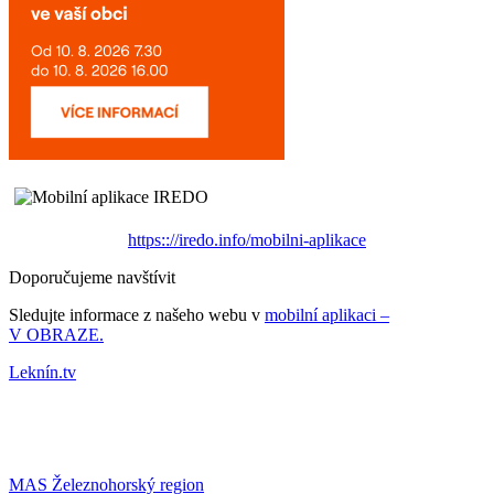
https:://iredo.info/mobilni-aplikace
Doporučujeme navštívit
Sledujte informace z našeho webu v
mobilní aplikaci –
V OBRAZE.
Leknín.tv
MAS Železnohorský region