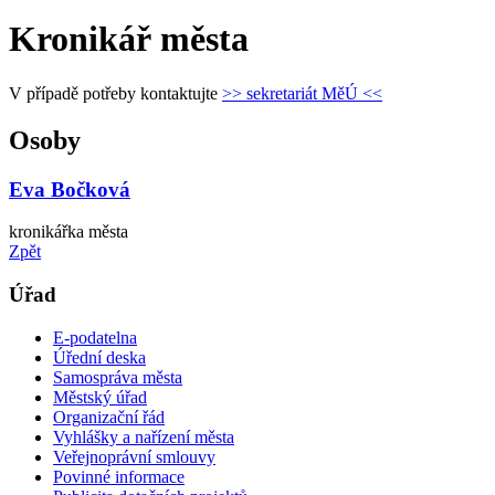
Kronikář města
V
případě
potřeby
kontaktujte
>> sekretariát MěÚ <<
Osoby
Eva Bočková
kronikářka města
Zpět
Úřad
E-podatelna
Úřední deska
Samospráva města
Městský úřad
Organizační řád
Vyhlášky a nařízení města
Veřejnoprávní smlouvy
Povinné informace