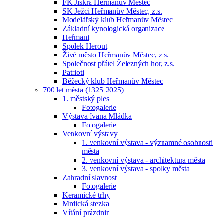
FK Jiskra Heřmanův Městec
SK Ježci Heřmanův Městec, z.s.
Modelářský klub Heřmanův Městec
Základní kynologická organizace
Heřmani
Spolek Herout
Živé město Heřmanův Městec, z.s.
Společnost přátel Železných hor, z.s.
Patrioti
Běžecký klub Heřmanův Městec
700 let města (1325-2025)
1. městský ples
Fotogalerie
Výstava Ivana Mládka
Fotogalerie
Venkovní výstavy
1. venkovní výstava - významné osobnosti
města
2. venkovní výstava - architektura města
3. venkovní výstava - spolky města
Zahradní slavnost
Fotogalerie
Keramické trhy
Mrdická stezka
Vítání prázdnin