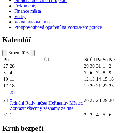
Publicita dotačních projektů
Dokumenty
Finance města
Volby
Volná pracovní místa
Protipovodňová opatření na Podolském potoce
Kalendář
Srpen
2026
Po
Út
St
Čt
Pá
So
Ne
27
28
29
30
31
1
2
3
4
5
6
7
8
9
10
11
12
13
14
15
16
17
18
19
20
21
22
23
25
1
24
26
27
28
29
30
Jednání Rady města Heřmanův Městec
Zobrazit všechny záznamy ze dne
31
1
2
3
4
5
6
Kruh bezpečí