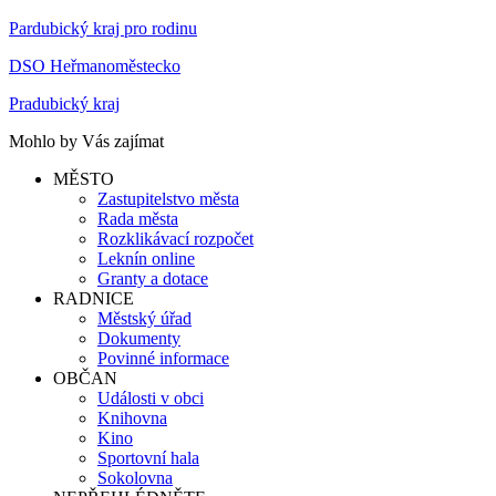
Pardubický kraj pro rodinu
DSO Heřmanoměstecko
Pradubický kraj
Mohlo by Vás zajímat
MĚSTO
Zastupitelstvo města
Rada města
Rozklikávací rozpočet
Leknín online
Granty a dotace
RADNICE
Městský úřad
Dokumenty
Povinné informace
OBČAN
Události v obci
Knihovna
Kino
Sportovní hala
Sokolovna