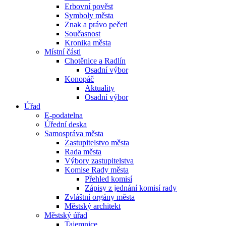
Erbovní pověst
Symboly města
Znak a právo pečeti
Současnost
Kronika města
Místní části
Chotěnice a Radlín
Osadní výbor
Konopáč
Aktuality
Osadní výbor
Úřad
E-podatelna
Úřední deska
Samospráva města
Zastupitelstvo města
Rada města
Výbory zastupitelstva
Komise Rady města
Přehled komisí
Zápisy z jednání komisí rady
Zvláštní orgány města
Městský architekt
Městský úřad
Tajemnice