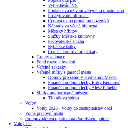
Poplatek ze psů
Vyhledávání VS
Poplatek za užívání veřejného prostranství
Poskytování informací
Cenová mapa pronájmu pozemků
Náhrady za věcná břemena
Městský hřbitov
Služby Městské knihovny
Pečovatelská služba
Rybářské lístky
Ceník - kopírování, plakáty
Granty a dotace
Fond rozvoje bydlení
Veřejné zakázky
Veřejné sbírky s garancí města
Domov pro seniory Heřmanův Městec
Finanční podpora léčby Eriky Beranové
Finanční podpora léčby Aleše Pilného
Sbírky podporované městem
Tříkrálová sbírka
Volby
Volby 2026 - Volby do zastupitelstev obcí
Volná pracovní místa
Protipovodňová opatření na Podolském potoce
Volný čas