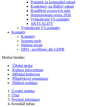
Poplatek za komunální odpad
Kontejnery na tříděný odpad
Rozdělení svozových míst
Harmonogram svozu 2026
Vyhledávání VS-poplatky
AKTUALITY
Vyhledávání VS-poplatky
Kontakty
Kontakty
Seznam osob
Hlášení závad
DPO - pověřenec dle GDPR
Možná hledáte:
Úřední deska
Kultura Infocentrum
Městská knihovna
Příspěvkové organizace
Hlášení rozhlasu
Úvodní stránka
Úřad
Povinné informace
Kronikář města