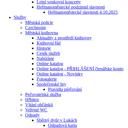
Letní venkovní koncerty
Heřmanoměstecké podzimní slavnosti
Heřmanoměstecké slavnosti 4.10.2025
Služby
Městská policie
Czechpoint
Městská knihovna
Aktuality z prostředí knihovny
Knihovní řád
Historie
Ceník služeb
Nabízíme
Online katalog
Online katalog - PŘIHLÁŠENÍ čtenářske konto
Online katalog - Novinky
Fotogalerie
Společenské hry
Pravidla půjčování
Pečovatelská služba
Hřbitov
Vítání občánků
Veřejné WC
Odpady
Sběrný dvůr v Lukách
Odpadová karta