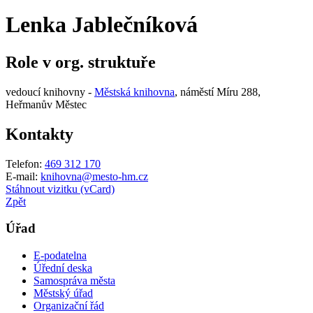
Lenka Jablečníková
Role v org. struktuře
vedoucí knihovny -
Městská knihovna
, náměstí Míru 288,
Heřmanův Městec
Kontakty
Telefon:
469 312 170
E-mail:
knihovna@mesto-hm.cz
Stáhnout vizitku (vCard)
Zpět
Úřad
E-podatelna
Úřední deska
Samospráva města
Městský úřad
Organizační řád