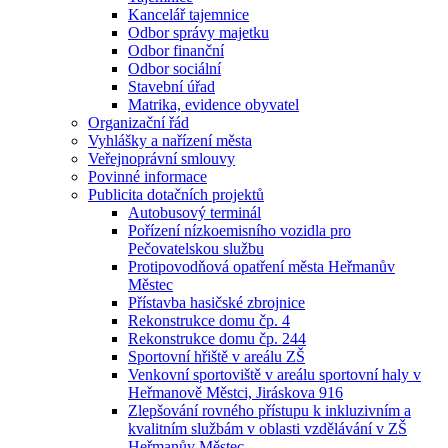
Kancelář tajemnice
Odbor správy majetku
Odbor finanční
Odbor sociální
Stavební úřad
Matrika, evidence obyvatel
Organizační řád
Vyhlášky a nařízení města
Veřejnoprávní smlouvy
Povinné informace
Publicita dotačních projektů
Autobusový terminál
Pořízení nízkoemisního vozidla pro
Pečovatelskou službu
Protipovodňová opatření města Heřmanův
Městec
Přístavba hasičské zbrojnice
Rekonstrukce domu čp. 4
Rekonstrukce domu čp. 244
Sportovní hřiště v areálu ZŠ
Venkovní sportoviště v areálu sportovní haly v
Heřmanově Městci, Jiráskova 916
Zlepšování rovného přístupu k inkluzivním a
kvalitním službám v oblasti vzdělávání v ZŠ
Heřmanův Městec