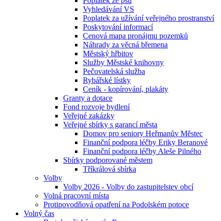
Poplatek ze psů
Vyhledávání VS
Poplatek za užívání veřejného prostranství
Poskytování informací
Cenová mapa pronájmu pozemků
Náhrady za věcná břemena
Městský hřbitov
Služby Městské knihovny
Pečovatelská služba
Rybářské lístky
Ceník - kopírování, plakáty
Granty a dotace
Fond rozvoje bydlení
Veřejné zakázky
Veřejné sbírky s garancí města
Domov pro seniory Heřmanův Městec
Finanční podpora léčby Eriky Beranové
Finanční podpora léčby Aleše Pilného
Sbírky podporované městem
Tříkrálová sbírka
Volby
Volby 2026 - Volby do zastupitelstev obcí
Volná pracovní místa
Protipovodňová opatření na Podolském potoce
Volný čas