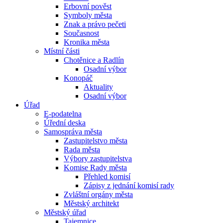
Erbovní pověst
Symboly města
Znak a právo pečeti
Současnost
Kronika města
Místní části
Chotěnice a Radlín
Osadní výbor
Konopáč
Aktuality
Osadní výbor
Úřad
E-podatelna
Úřední deska
Samospráva města
Zastupitelstvo města
Rada města
Výbory zastupitelstva
Komise Rady města
Přehled komisí
Zápisy z jednání komisí rady
Zvláštní orgány města
Městský architekt
Městský úřad
Tajemnice