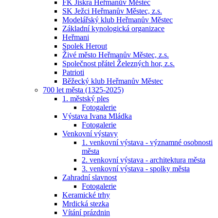
FK Jiskra Heřmanův Městec
SK Ježci Heřmanův Městec, z.s.
Modelářský klub Heřmanův Městec
Základní kynologická organizace
Heřmani
Spolek Herout
Živé město Heřmanův Městec, z.s.
Společnost přátel Železných hor, z.s.
Patrioti
Běžecký klub Heřmanův Městec
700 let města (1325-2025)
1. městský ples
Fotogalerie
Výstava Ivana Mládka
Fotogalerie
Venkovní výstavy
1. venkovní výstava - významné osobnosti
města
2. venkovní výstava - architektura města
3. venkovní výstava - spolky města
Zahradní slavnost
Fotogalerie
Keramické trhy
Mrdická stezka
Vítání prázdnin