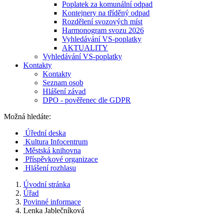
Poplatek za komunální odpad
Kontejnery na tříděný odpad
Rozdělení svozových míst
Harmonogram svozu 2026
Vyhledávání VS-poplatky
AKTUALITY
Vyhledávání VS-poplatky
Kontakty
Kontakty
Seznam osob
Hlášení závad
DPO - pověřenec dle GDPR
Možná hledáte:
Úřední deska
Kultura Infocentrum
Městská knihovna
Příspěvkové organizace
Hlášení rozhlasu
Úvodní stránka
Úřad
Povinné informace
Lenka Jablečníková