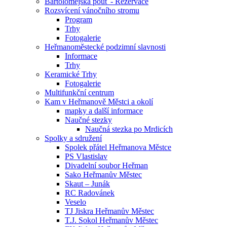
Bartolomějská pouť - Rezervace
Rozsvícení vánočního stromu
Program
Trhy
Fotogalerie
Heřmanoměstecké podzimní slavnosti
Informace
Trhy
Keramické Trhy
Fotogalerie
Multifunkční centrum
Kam v Heřmanově Městci a okolí
mapky a další informace
Naučné stezky
Naučná stezka po Mrdicích
Spolky a sdružení
Spolek přátel Heřmanova Městce
PS Vlastislav
Divadelní soubor Heřman
Sako Heřmanův Městec
Skaut – Junák
RC Radovánek
Veselo
TJ Jiskra Heřmanův Městec
T.J. Sokol Heřmanův Městec