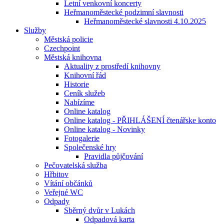
Letní venkovní koncerty
Heřmanoměstecké podzimní slavnosti
Heřmanoměstecké slavnosti 4.10.2025
Služby
Městská policie
Czechpoint
Městská knihovna
Aktuality z prostředí knihovny
Knihovní řád
Historie
Ceník služeb
Nabízíme
Online katalog
Online katalog - PŘIHLÁŠENÍ čtenářske konto
Online katalog - Novinky
Fotogalerie
Společenské hry
Pravidla půjčování
Pečovatelská služba
Hřbitov
Vítání občánků
Veřejné WC
Odpady
Sběrný dvůr v Lukách
Odpadová karta