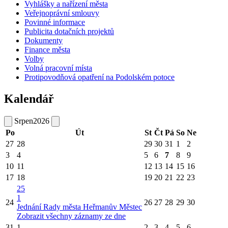
Vyhlášky a nařízení města
Veřejnoprávní smlouvy
Povinné informace
Publicita dotačních projektů
Dokumenty
Finance města
Volby
Volná pracovní místa
Protipovodňová opatření na Podolském potoce
Kalendář
Srpen
2026
Po
Út
St
Čt
Pá
So
Ne
27
28
29
30
31
1
2
3
4
5
6
7
8
9
10
11
12
13
14
15
16
17
18
19
20
21
22
23
25
1
24
26
27
28
29
30
Jednání Rady města Heřmanův Městec
Zobrazit všechny záznamy ze dne
31
1
2
3
4
5
6