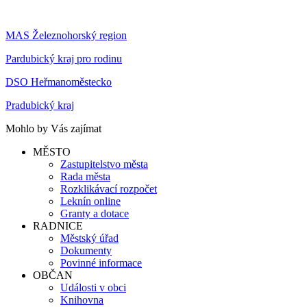
MAS Železnohorský region
Pardubický kraj pro rodinu
DSO Heřmanoměstecko
Pradubický kraj
Mohlo by Vás zajímat
MĚSTO
Zastupitelstvo města
Rada města
Rozklikávací rozpočet
Leknín online
Granty a dotace
RADNICE
Městský úřad
Dokumenty
Povinné informace
OBČAN
Události v obci
Knihovna