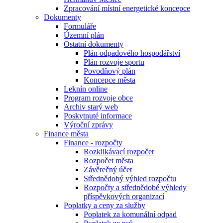
Zpracování místní energetické koncepce
Dokumenty
Formuláře
Územní plán
Ostatní dokumenty
Plán odpadového hospodářství
Plán rozvoje sportu
Povodňový plán
Koncepce města
Leknín online
Program rozvoje obce
Archiv starý web
Poskytnuté informace
Výroční zprávy
Finance města
Finance - rozpočty
Rozklikávací rozpočet
Rozpočet města
Závěrečný účet
Střednědobý výhled rozpočtu
Rozpočty a střednědobé výhledy
příspěvkových organizací
Poplatky a ceny za služby
Poplatek za komunální odpad