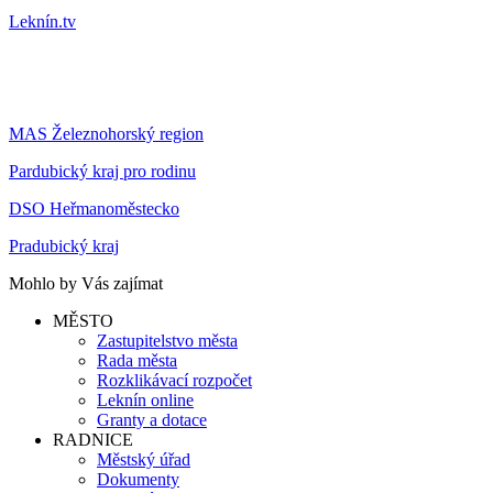
Leknín.tv
MAS Železnohorský region
Pardubický kraj pro rodinu
DSO Heřmanoměstecko
Pradubický kraj
Mohlo by Vás zajímat
MĚSTO
Zastupitelstvo města
Rada města
Rozklikávací rozpočet
Leknín online
Granty a dotace
RADNICE
Městský úřad
Dokumenty