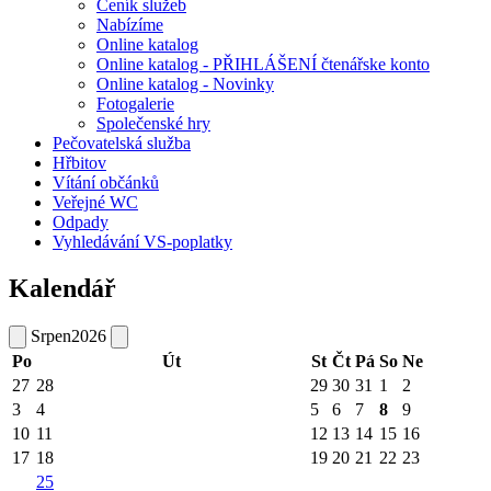
Ceník služeb
Nabízíme
Online katalog
Online katalog - PŘIHLÁŠENÍ čtenářske konto
Online katalog - Novinky
Fotogalerie
Společenské hry
Pečovatelská služba
Hřbitov
Vítání občánků
Veřejné WC
Odpady
Vyhledávání VS-poplatky
Kalendář
Srpen
2026
Po
Út
St
Čt
Pá
So
Ne
27
28
29
30
31
1
2
3
4
5
6
7
8
9
10
11
12
13
14
15
16
17
18
19
20
21
22
23
25