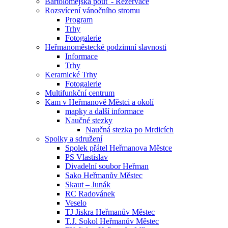
Bartolomějská pouť - Rezervace
Rozsvícení vánočního stromu
Program
Trhy
Fotogalerie
Heřmanoměstecké podzimní slavnosti
Informace
Trhy
Keramické Trhy
Fotogalerie
Multifunkční centrum
Kam v Heřmanově Městci a okolí
mapky a další informace
Naučné stezky
Naučná stezka po Mrdicích
Spolky a sdružení
Spolek přátel Heřmanova Městce
PS Vlastislav
Divadelní soubor Heřman
Sako Heřmanův Městec
Skaut – Junák
RC Radovánek
Veselo
TJ Jiskra Heřmanův Městec
T.J. Sokol Heřmanův Městec