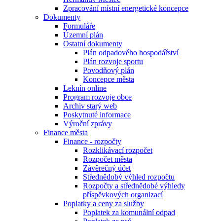
Zpracování místní energetické koncepce
Dokumenty
Formuláře
Územní plán
Ostatní dokumenty
Plán odpadového hospodářství
Plán rozvoje sportu
Povodňový plán
Koncepce města
Leknín online
Program rozvoje obce
Archiv starý web
Poskytnuté informace
Výroční zprávy
Finance města
Finance - rozpočty
Rozklikávací rozpočet
Rozpočet města
Závěrečný účet
Střednědobý výhled rozpočtu
Rozpočty a střednědobé výhledy
příspěvkových organizací
Poplatky a ceny za služby
Poplatek za komunální odpad