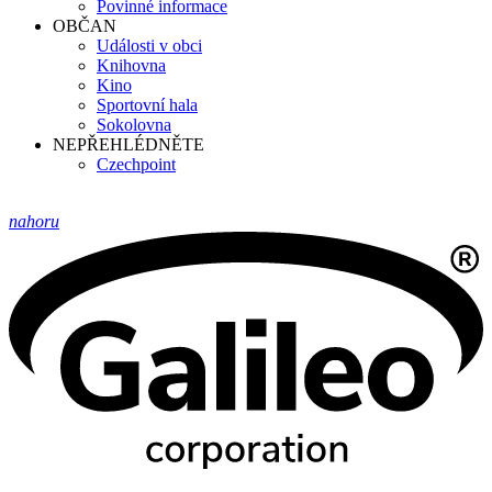
Povinné informace
OBČAN
Události v obci
Knihovna
Kino
Sportovní hala
Sokolovna
NEPŘEHLÉDNĚTE
Czechpoint
nahoru