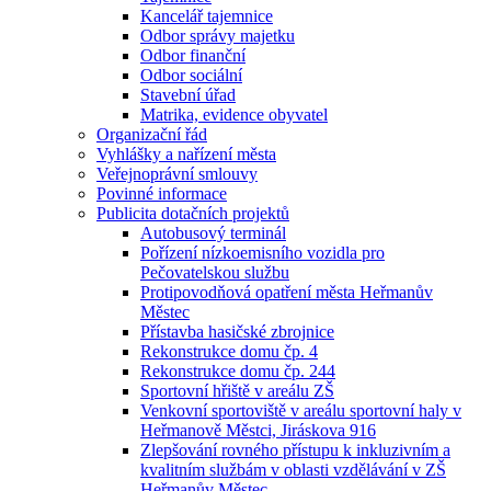
Kancelář tajemnice
Odbor správy majetku
Odbor finanční
Odbor sociální
Stavební úřad
Matrika, evidence obyvatel
Organizační řád
Vyhlášky a nařízení města
Veřejnoprávní smlouvy
Povinné informace
Publicita dotačních projektů
Autobusový terminál
Pořízení nízkoemisního vozidla pro
Pečovatelskou službu
Protipovodňová opatření města Heřmanův
Městec
Přístavba hasičské zbrojnice
Rekonstrukce domu čp. 4
Rekonstrukce domu čp. 244
Sportovní hřiště v areálu ZŠ
Venkovní sportoviště v areálu sportovní haly v
Heřmanově Městci, Jiráskova 916
Zlepšování rovného přístupu k inkluzivním a
kvalitním službám v oblasti vzdělávání v ZŠ
Heřmanův Městec