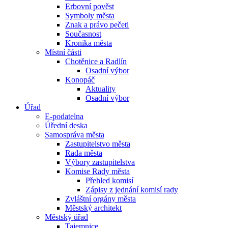
Erbovní pověst
Symboly města
Znak a právo pečeti
Současnost
Kronika města
Místní části
Chotěnice a Radlín
Osadní výbor
Konopáč
Aktuality
Osadní výbor
Úřad
E-podatelna
Úřední deska
Samospráva města
Zastupitelstvo města
Rada města
Výbory zastupitelstva
Komise Rady města
Přehled komisí
Zápisy z jednání komisí rady
Zvláštní orgány města
Městský architekt
Městský úřad
Tajemnice