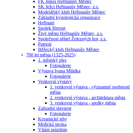
FK Jiskra Heřmanův Městec
SK Ježci Heřmanův Městec, z.s.
Modelářský klub Heřmanův Městec
Základní kynologická organizace
Heřmani
Spolek Herout
Živé město Heřmanův Městec, z.s.
Společnost přátel Železných hor, z.s.
Patrioti
Běžecký klub Heřmanův Městec
700 let města (1325-2025)
1. městský ples
Fotogalerie
Výstava Ivana Mládka
Fotogalerie
Venkovní výstavy
1. venkovní výstava - významné osobnosti
města
2. venkovní výstava - architektura města
3. venkovní výstava - spolky města
Zahradní slavnost
Fotogalerie
Keramické trhy
Mrdická stezka
Vítání prázdnin