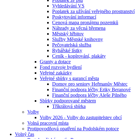
Poplatek ze psů
Vyhledávání VS
Poplatek za užívání veřejného prostranství
Poskytování informací
Cenová mapa pronájmu pozemků
Náhrady za věcná břemena
Městský hřbitov
Služby Městské knihovny
Pečovatelská služba
Rybářské lístky
Ceník - kopírování, plakáty
Granty a dotace
Fond rozvoje bydlení
Veřejné zakázky
Veřejné sbírky s garancí města
Domov pro seniory Heřmanův Městec
Finanční podpora léčby Eriky Beranové
Finanční podpora léčby Aleše Pilného
Sbírky podporované městem
Tříkrálová sbírka
Volby
Volby 2026 - Volby do zastupitelstev obcí
Volná pracovní místa
Protipovodňová opatření na Podolském potoce
Volný čas