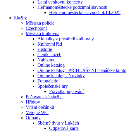
Letní venkovní koncerty
Heřmanoměstecké podzimní slavnosti
Heřmanoměstecké slavnosti 4.10.2025
Služby
Městská policie
Czechpoint
Městská knihovna
Aktuality z prostředí knihovny
Knihovní řád
Historie
Ceník služeb
Nabízíme
Online katalog
Online katalog - PŘIHLÁŠENÍ čtenářske konto
Online katalog - Novinky
Fotogalerie
Společenské hry
Pravidla půjčování
Pečovatelská služba
Hřbitov
Vítání občánků
Veřejné WC
Odpady
Sběrný dvůr v Lukách
Odpadová karta