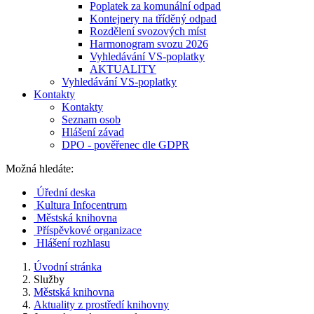
Poplatek za komunální odpad
Kontejnery na tříděný odpad
Rozdělení svozových míst
Harmonogram svozu 2026
Vyhledávání VS-poplatky
AKTUALITY
Vyhledávání VS-poplatky
Kontakty
Kontakty
Seznam osob
Hlášení závad
DPO - pověřenec dle GDPR
Možná hledáte:
Úřední deska
Kultura Infocentrum
Městská knihovna
Příspěvkové organizace
Hlášení rozhlasu
Úvodní stránka
Služby
Městská knihovna
Aktuality z prostředí knihovny