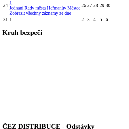
1
24
26
27
28
29
30
Jednání Rady města Heřmanův Městec
Zobrazit všechny záznamy ze dne
31
1
2
3
4
5
6
Kruh bezpečí
ČEZ DISTRIBUCE - Odstávky