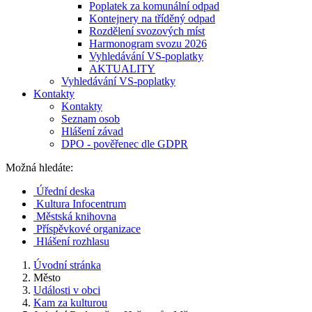
Poplatek za komunální odpad
Kontejnery na tříděný odpad
Rozdělení svozových míst
Harmonogram svozu 2026
Vyhledávání VS-poplatky
AKTUALITY
Vyhledávání VS-poplatky
Kontakty
Kontakty
Seznam osob
Hlášení závad
DPO - pověřenec dle GDPR
Možná hledáte:
Úřední deska
Kultura Infocentrum
Městská knihovna
Příspěvkové organizace
Hlášení rozhlasu
Úvodní stránka
Město
Události v obci
Kam za kulturou