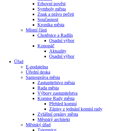
Erbovní pověst
Symboly města
Znak a právo pečeti
Současnost
Kronika města
Místní části
Chotěnice a Radlín
Osadní výbor
Konopáč
Aktuality
Osadní výbor
Úřad
E-podatelna
Úřední deska
Samospráva města
Zastupitelstvo města
Rada města
Výbory zastupitelstva
Komise Rady města
Přehled komisí
Zápisy z jednání komisí rady
Zvláštní orgány města
Městský architekt
Městský úřad
Tajemnice