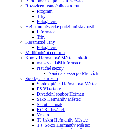
Bartolomějská pouť - Rezervace
Rozsvícení vánočního stromu
Program
Trhy
Fotogalerie
Heřmanoměstecké podzimní slavnosti
Informace
Trhy
Keramické Trhy
Fotogalerie
Multifunkční centrum
Kam v Heřmanově Městci a okolí
mapky a další informace
Naučné stezky
Naučná stezka po Mrdicích
Spolky a sdružení
Spolek přátel Heřmanova Městce
PS Vlastislav
Divadelní soubor Heřman
Sako Heřmanův Městec
Skaut – Junák
RC Radovánek
Veselo
TJ Jiskra Heřmanův Městec
T.J. Sokol Heřmanův Městec