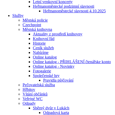
Letní venkovní koncerty
Heřmanoměstecké podzimní slavnosti
Heřmanoměstecké slavnosti 4.10.2025
Služby
Městská policie
Czechpoint
Městská knihovna
Aktuality z prostředí knihovny
Knihovní řád
Historie
Ceník služeb
Nabízíme
Online katalog
Online katalog - PŘIHLÁŠENÍ čtenářske konto
Online katalog - Novinky
Fotogalerie
Společenské hry
Pravidla půjčování
Pečovatelská služba
Hřbitov
Vítání občánků
Veřejné WC
Odpady
Sběrný dvůr v Lukách
Odpadová karta