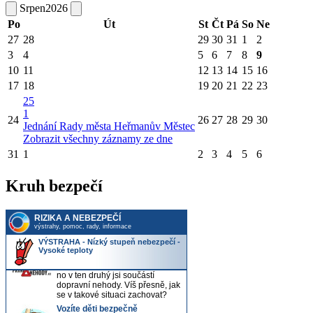
Srpen
2026
Po
Út
St
Čt
Pá
So
Ne
27
28
29
30
31
1
2
3
4
5
6
7
8
9
10
11
12
13
14
15
16
17
18
19
20
21
22
23
25
1
24
26
27
28
29
30
Jednání Rady města Heřmanův Městec
Zobrazit všechny záznamy ze dne
31
1
2
3
4
5
6
Kruh bezpečí