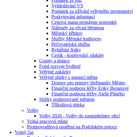
Poplatek ze psů
Vyhledávání VS
Poplatek za užívání veřejného prostranství
Poskytování informací
Cenová mapa pronájmu pozemků
Náhrady za věcná břemena
Městský hřbitov
Služby Městské knihovny
Pečovatelská služba
Rybářské lístky
Ceník - kopírování, plakáty
Granty a dotace
Fond rozvoje bydlení
Veřejné zakázky
Veřejné sbírky s garancí města
Domov pro seniory Heřmanův Městec
Finanční podpora léčby Eriky Beranové
Finanční podpora léčby Aleše Pilného
Sbírky podporované městem
Tříkrálová sbírka
Volby
Volby 2026 - Volby do zastupitelstev obcí
Volná pracovní místa
Protipovodňová opatření na Podolském potoce
Volný čas