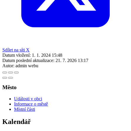
Sdílet na síti X
Datum vložení:
1. 1. 2024 15:48
Datum poslední aktualizace:
21. 7. 2026 13:17
Autor:
admin webu
Město
Události v obci
Informace o městě
Místní části
Kalendář