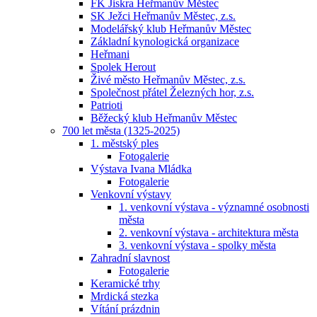
FK Jiskra Heřmanův Městec
SK Ježci Heřmanův Městec, z.s.
Modelářský klub Heřmanův Městec
Základní kynologická organizace
Heřmani
Spolek Herout
Živé město Heřmanův Městec, z.s.
Společnost přátel Železných hor, z.s.
Patrioti
Běžecký klub Heřmanův Městec
700 let města (1325-2025)
1. městský ples
Fotogalerie
Výstava Ivana Mládka
Fotogalerie
Venkovní výstavy
1. venkovní výstava - významné osobnosti
města
2. venkovní výstava - architektura města
3. venkovní výstava - spolky města
Zahradní slavnost
Fotogalerie
Keramické trhy
Mrdická stezka
Vítání prázdnin