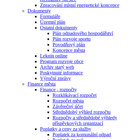
Zpracování místní energetické koncepce
Dokumenty
Formuláře
Územní plán
Ostatní dokumenty
Plán odpadového hospodářství
Plán rozvoje sportu
Povodňový plán
Koncepce města
Leknín online
Program rozvoje obce
Archiv starý web
Poskytnuté informace
Výroční zprávy
Finance města
Finance - rozpočty
Rozklikávací rozpočet
Rozpočet města
Závěrečný účet
Střednědobý výhled rozpočtu
Rozpočty a střednědobé výhledy
příspěvkových organizací
Poplatky a ceny za služby
Poplatek za komunální odpad