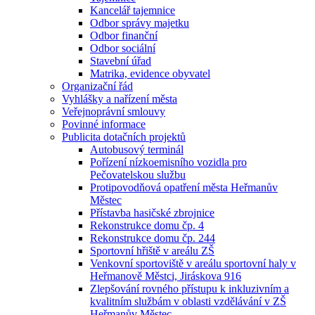
Kancelář tajemnice
Odbor správy majetku
Odbor finanční
Odbor sociální
Stavební úřad
Matrika, evidence obyvatel
Organizační řád
Vyhlášky a nařízení města
Veřejnoprávní smlouvy
Povinné informace
Publicita dotačních projektů
Autobusový terminál
Pořízení nízkoemisního vozidla pro
Pečovatelskou službu
Protipovodňová opatření města Heřmanův
Městec
Přístavba hasičské zbrojnice
Rekonstrukce domu čp. 4
Rekonstrukce domu čp. 244
Sportovní hřiště v areálu ZŠ
Venkovní sportoviště v areálu sportovní haly v
Heřmanově Městci, Jiráskova 916
Zlepšování rovného přístupu k inkluzivním a
kvalitním službám v oblasti vzdělávání v ZŠ
Heřmanův Městec