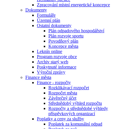
Zpracování místní energetické koncepce
Dokumenty
Formuláře
Územní plán
Ostatní dokumenty
Plán odpadového hospodářství
Plán rozvoje sportu
Povodňový plán
Koncepce města
Leknín online
Program rozvoje obce
Archiv starý web
Poskytnuté informace
Výroční zprávy
Finance města
Finance - rozpočty
Rozklikávací rozpočet
Rozpočet města
Závěrečný účet
Střednědobý výhled rozpočtu
Rozpočty a střednědobé výhledy
příspěvkových organizací
Poplatky a ceny za služby
Poplatek za komunální odpad