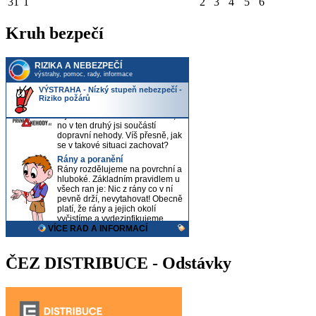
31
1
2
3
4
5
6
Kruh bezpečí
ČEZ DISTRIBUCE - Odstávky