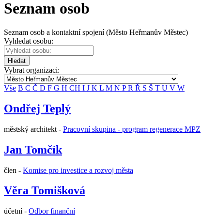
Seznam osob
Seznam osob a kontaktní spojení (Město Heřmanův Městec)
Vyhledat osobu:
Hledat
Vybrat organizaci:
Vše
B
C
Č
D
F
G
H
CH
I
J
K
L
M
N
P
R
Ř
S
Š
T
U
V
W
Ondřej Teplý
městský architekt -
Pracovní skupina - program regenerace MPZ
Jan Tomčík
člen -
Komise pro investice a rozvoj města
Věra Tomišková
účetní -
Odbor finanční