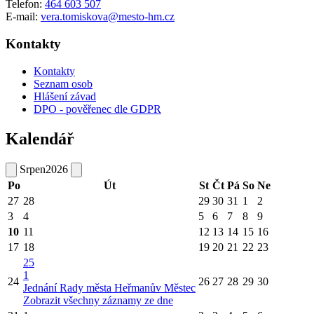
Telefon:
464 603 507
E-mail:
vera.tomiskova@mesto-hm.cz
Kontakty
Kontakty
Seznam osob
Hlášení závad
DPO - pověřenec dle GDPR
Kalendář
Srpen
2026
Po
Út
St
Čt
Pá
So
Ne
27
28
29
30
31
1
2
3
4
5
6
7
8
9
10
11
12
13
14
15
16
17
18
19
20
21
22
23
25
1
24
26
27
28
29
30
Jednání Rady města Heřmanův Městec
Zobrazit všechny záznamy ze dne