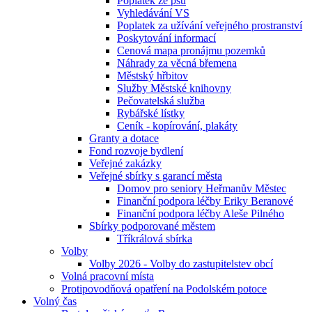
Poplatek ze psů
Vyhledávání VS
Poplatek za užívání veřejného prostranství
Poskytování informací
Cenová mapa pronájmu pozemků
Náhrady za věcná břemena
Městský hřbitov
Služby Městské knihovny
Pečovatelská služba
Rybářské lístky
Ceník - kopírování, plakáty
Granty a dotace
Fond rozvoje bydlení
Veřejné zakázky
Veřejné sbírky s garancí města
Domov pro seniory Heřmanův Městec
Finanční podpora léčby Eriky Beranové
Finanční podpora léčby Aleše Pilného
Sbírky podporované městem
Tříkrálová sbírka
Volby
Volby 2026 - Volby do zastupitelstev obcí
Volná pracovní místa
Protipovodňová opatření na Podolském potoce
Volný čas