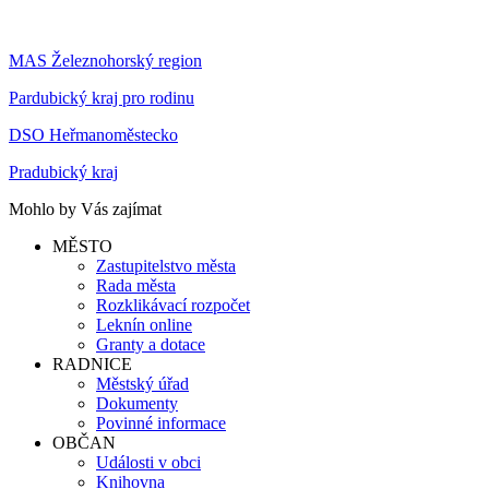
MAS Železnohorský region
Pardubický kraj pro rodinu
DSO Heřmanoměstecko
Pradubický kraj
Mohlo by Vás zajímat
MĚSTO
Zastupitelstvo města
Rada města
Rozklikávací rozpočet
Leknín online
Granty a dotace
RADNICE
Městský úřad
Dokumenty
Povinné informace
OBČAN
Události v obci
Knihovna