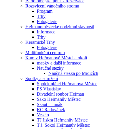
Bartolomějská pouť - Rezervace
Rozsvícení vánočního stromu
Program
Trhy
Fotogalerie
Heřmanoměstecké podzimní slavnosti
Informace
Trhy
Keramické Trhy
Fotogalerie
Multifunkční centrum
Kam v Heřmanově Městci a okolí
mapky a další informace
Naučné stezky
Naučná stezka po Mrdicích
Spolky a sdružení
Spolek přátel Heřmanova Městce
PS Vlastislav
Divadelní soubor Heřman
Sako Heřmanův Městec
Skaut – Junák
RC Radovánek
Veselo
TJ Jiskra Heřmanův Městec
T.J. Sokol Heřmanův Městec