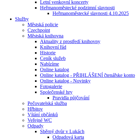
Letní venkovní koncerty
Heřmanoměstecké podzimní slavnosti
Heřmanoměstecké slavnosti 4.10.2025
Služby
Městská policie
Czechpoint
Městská knihovna
Aktuality z prostředí knihovny
Knihovní řád
Historie
Ceník služeb
Nabízíme
Online katalog
Online katalog - PŘIHLÁŠENÍ čtenářske konto
Online katalog - Novinky
Fotogalerie
Společenské hry
Pravidla půjčování
Pečovatelská služba
Hřbitov
Vítání občánků
Veřejné WC
Odpady
Sběrný dvůr v Lukách
Odpadová karta