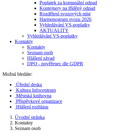
Poplatek za komunální odpad
Kontejnery na tříděný odpad
Rozdělení svozových míst
Harmonogram svozu 2026
Vyhledávání VS-poplatky
AKTUALITY
Vyhledávání VS-poplatky
Kontakty
Kontakty
Seznam osob
Hlášení závad
DPO - pověřenec dle GDPR
Možná hledáte:
Úřední deska
Kultura Infocentrum
Městská knihovna
Příspěvkové organizace
Hlášení rozhlasu
Úvodní stránka
Kontakty
Seznam osob