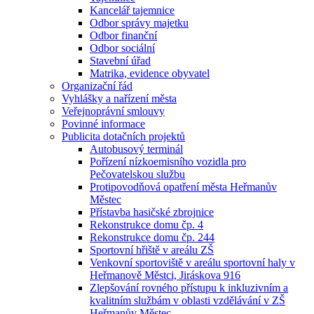
Kancelář tajemnice
Odbor správy majetku
Odbor finanční
Odbor sociální
Stavební úřad
Matrika, evidence obyvatel
Organizační řád
Vyhlášky a nařízení města
Veřejnoprávní smlouvy
Povinné informace
Publicita dotačních projektů
Autobusový terminál
Pořízení nízkoemisního vozidla pro
Pečovatelskou službu
Protipovodňová opatření města Heřmanův
Městec
Přístavba hasičské zbrojnice
Rekonstrukce domu čp. 4
Rekonstrukce domu čp. 244
Sportovní hřiště v areálu ZŠ
Venkovní sportoviště v areálu sportovní haly v
Heřmanově Městci, Jiráskova 916
Zlepšování rovného přístupu k inkluzivním a
kvalitním službám v oblasti vzdělávání v ZŠ
Heřmanův Městec