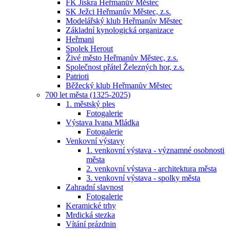
FK Jiskra Heřmanův Městec
SK Ježci Heřmanův Městec, z.s.
Modelářský klub Heřmanův Městec
Základní kynologická organizace
Heřmani
Spolek Herout
Živé město Heřmanův Městec, z.s.
Společnost přátel Železných hor, z.s.
Patrioti
Běžecký klub Heřmanův Městec
700 let města (1325-2025)
1. městský ples
Fotogalerie
Výstava Ivana Mládka
Fotogalerie
Venkovní výstavy
1. venkovní výstava - významné osobnosti
města
2. venkovní výstava - architektura města
3. venkovní výstava - spolky města
Zahradní slavnost
Fotogalerie
Keramické trhy
Mrdická stezka
Vítání prázdnin