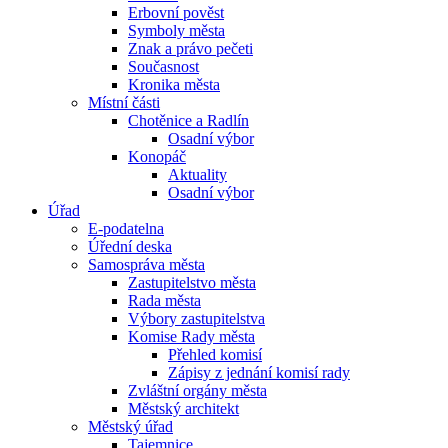
Erbovní pověst
Symboly města
Znak a právo pečeti
Současnost
Kronika města
Místní části
Chotěnice a Radlín
Osadní výbor
Konopáč
Aktuality
Osadní výbor
Úřad
E-podatelna
Úřední deska
Samospráva města
Zastupitelstvo města
Rada města
Výbory zastupitelstva
Komise Rady města
Přehled komisí
Zápisy z jednání komisí rady
Zvláštní orgány města
Městský architekt
Městský úřad
Tajemnice