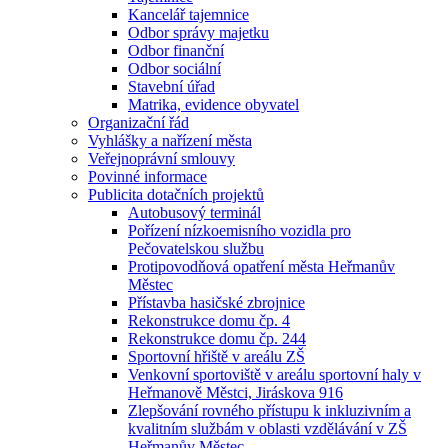
Kancelář tajemnice
Odbor správy majetku
Odbor finanční
Odbor sociální
Stavební úřad
Matrika, evidence obyvatel
Organizační řád
Vyhlášky a nařízení města
Veřejnoprávní smlouvy
Povinné informace
Publicita dotačních projektů
Autobusový terminál
Pořízení nízkoemisního vozidla pro
Pečovatelskou službu
Protipovodňová opatření města Heřmanův
Městec
Přístavba hasičské zbrojnice
Rekonstrukce domu čp. 4
Rekonstrukce domu čp. 244
Sportovní hřiště v areálu ZŠ
Venkovní sportoviště v areálu sportovní haly v
Heřmanově Městci, Jiráskova 916
Zlepšování rovného přístupu k inkluzivním a
kvalitním službám v oblasti vzdělávání v ZŠ
Heřmanův Městec