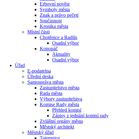
Erbovní pověst
Symboly města
Znak a právo pečeti
Současnost
Kronika města
Místní části
Chotěnice a Radlín
Osadní výbor
Konopáč
Aktuality
Osadní výbor
Úřad
E-podatelna
Úřední deska
Samospráva města
Zastupitelstvo města
Rada města
Výbory zastupitelstva
Komise Rady města
Přehled komisí
Zápisy z jednání komisí rady
Zvláštní orgány města
Městský architekt
Městský úřad
Tajemnice