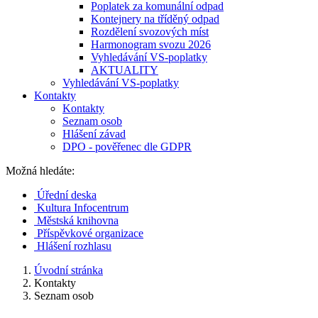
Poplatek za komunální odpad
Kontejnery na tříděný odpad
Rozdělení svozových míst
Harmonogram svozu 2026
Vyhledávání VS-poplatky
AKTUALITY
Vyhledávání VS-poplatky
Kontakty
Kontakty
Seznam osob
Hlášení závad
DPO - pověřenec dle GDPR
Možná hledáte:
Úřední deska
Kultura Infocentrum
Městská knihovna
Příspěvkové organizace
Hlášení rozhlasu
Úvodní stránka
Kontakty
Seznam osob