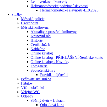
Letní venkovní koncerty
Heřmanoměstecké podzimní slavnosti
Heřmanoměstecké slavnosti 4.10.2025
Služby
Městská policie
Czechpoint
Městská knihovna
Aktuality z prostředí knihovny
Knihovní řád
Historie
Ceník služeb
Nabízíme
Online katalog
Online katalog - PŘIHLÁŠENÍ čtenářske konto
Online katalog - Novinky
Fotogalerie
Společenské hry
Pravidla půjčování
Pečovatelská služba
Hřbitov
Vítání občánků
Veřejné WC
Odpady
Sběrný dvůr v Lukách
Odpadová karta