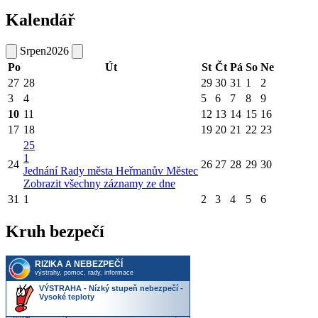
Kalendář
Srpen
2026
Po
Út
St
Čt
Pá
So
Ne
27
28
29
30
31
1
2
3
4
5
6
7
8
9
10
11
12
13
14
15
16
17
18
19
20
21
22
23
25
1
24
26
27
28
29
30
Jednání Rady města Heřmanův Městec
Zobrazit všechny záznamy ze dne
31
1
2
3
4
5
6
Kruh bezpečí