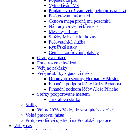
Poplatek ze psů
Vyhledávání VS
Poplatek za užívání veřejného prostranství
Poskytování informací
Cenová mapa pronájmu pozemků
Náhrady za věcná břemena
Městský hřbitov
Služby Městské knihovny
Pečovatelská služba
Rybářské lístky
Ceník - kopírování, plakáty
Granty a dotace
Fond rozvoje bydlení
Veřejné zakázky
Veřejné sbírky s garancí města
Domov pro seniory Heřmanův Městec
Finanční podpora léčby Eriky Beranové
Finanční podpora léčby Aleše Pilného
Sbírky podporované městem
Tříkrálová sbírka
Volby
Volby 2026 - Volby do zastupitelstev obcí
Volná pracovní místa
Protipovodňová opatření na Podolském potoce
Volný čas