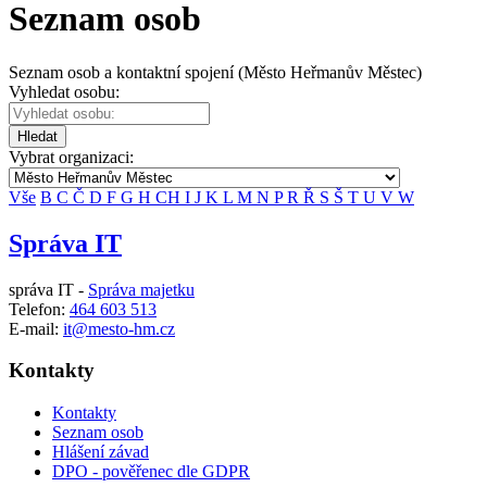
Seznam osob
Seznam osob a kontaktní spojení (Město Heřmanův Městec)
Vyhledat osobu:
Hledat
Vybrat organizaci:
Vše
B
C
Č
D
F
G
H
CH
I
J
K
L
M
N
P
R
Ř
S
Š
T
U
V
W
Správa IT
správa IT -
Správa majetku
Telefon:
464 603 513
E-mail:
it@mesto-hm.cz
Kontakty
Kontakty
Seznam osob
Hlášení závad
DPO - pověřenec dle GDPR