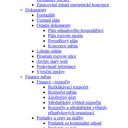
Zpracování místní energetické koncepce
Dokumenty
Formuláře
Územní plán
Ostatní dokumenty
Plán odpadového hospodářství
Plán rozvoje sportu
Povodňový plán
Koncepce města
Leknín online
Program rozvoje obce
Archiv starý web
Poskytnuté informace
Výroční zprávy
Finance města
Finance - rozpočty
Rozklikávací rozpočet
Rozpočet města
Závěrečný účet
Střednědobý výhled rozpočtu
Rozpočty a střednědobé výhledy
příspěvkových organizací
Poplatky a ceny za služby
Poplatek za komunální odpad