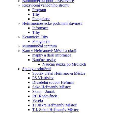
Bartolomějská pouť - Rezervace
Rozsvícení vánočního stromu
Program
Trhy
Fotogalerie
Heřmanoměstecké podzimní slavnosti
Informace
Trhy
Keramické Trhy
Fotogalerie
Multifunkční centrum
Kam v Heřmanově Městci a okolí
mapky a další informace
Naučné stezky
Naučná stezka po Mrdicích
Spolky a sdružení
Spolek přátel Heřmanova Městce
PS Vlastislav
Divadelní soubor Heřman
Sako Heřmanův Městec
Skaut – Junák
RC Radovánek
Veselo
TJ Jiskra Heřmanův Městec
T.J. Sokol Heřmanův Městec