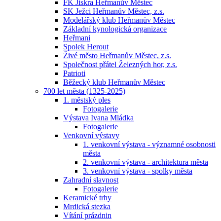
FK Jiskra Heřmanův Městec
SK Ježci Heřmanův Městec, z.s.
Modelářský klub Heřmanův Městec
Základní kynologická organizace
Heřmani
Spolek Herout
Živé město Heřmanův Městec, z.s.
Společnost přátel Železných hor, z.s.
Patrioti
Běžecký klub Heřmanův Městec
700 let města (1325-2025)
1. městský ples
Fotogalerie
Výstava Ivana Mládka
Fotogalerie
Venkovní výstavy
1. venkovní výstava - významné osobnosti
města
2. venkovní výstava - architektura města
3. venkovní výstava - spolky města
Zahradní slavnost
Fotogalerie
Keramické trhy
Mrdická stezka
Vítání prázdnin