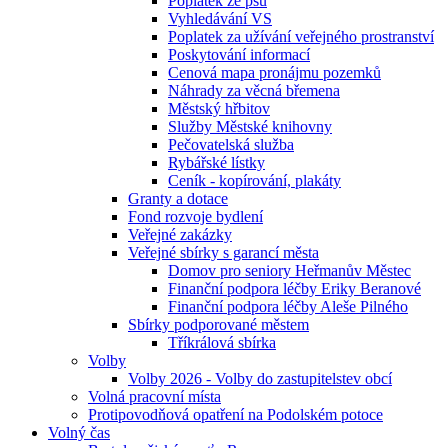
Poplatek ze psů
Vyhledávání VS
Poplatek za užívání veřejného prostranství
Poskytování informací
Cenová mapa pronájmu pozemků
Náhrady za věcná břemena
Městský hřbitov
Služby Městské knihovny
Pečovatelská služba
Rybářské lístky
Ceník - kopírování, plakáty
Granty a dotace
Fond rozvoje bydlení
Veřejné zakázky
Veřejné sbírky s garancí města
Domov pro seniory Heřmanův Městec
Finanční podpora léčby Eriky Beranové
Finanční podpora léčby Aleše Pilného
Sbírky podporované městem
Tříkrálová sbírka
Volby
Volby 2026 - Volby do zastupitelstev obcí
Volná pracovní místa
Protipovodňová opatření na Podolském potoce
Volný čas