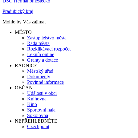
DSO Heřmanoměstecko
Pradubický kraj
Mohlo by Vás zajímat
MĚSTO
Zastupitelstvo města
Rada města
Rozklikávací rozpočet
Leknín online
Granty a dotace
RADNICE
Městský úřad
Dokumenty
Povinné informace
OBČAN
Události v obci
Knihovna
Kino
Sportovní hala
Sokolovna
NEPŘEHLÉDNĚTE
Czechpoint