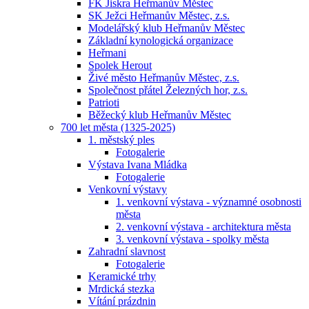
FK Jiskra Heřmanův Městec
SK Ježci Heřmanův Městec, z.s.
Modelářský klub Heřmanův Městec
Základní kynologická organizace
Heřmani
Spolek Herout
Živé město Heřmanův Městec, z.s.
Společnost přátel Železných hor, z.s.
Patrioti
Běžecký klub Heřmanův Městec
700 let města (1325-2025)
1. městský ples
Fotogalerie
Výstava Ivana Mládka
Fotogalerie
Venkovní výstavy
1. venkovní výstava - významné osobnosti
města
2. venkovní výstava - architektura města
3. venkovní výstava - spolky města
Zahradní slavnost
Fotogalerie
Keramické trhy
Mrdická stezka
Vítání prázdnin