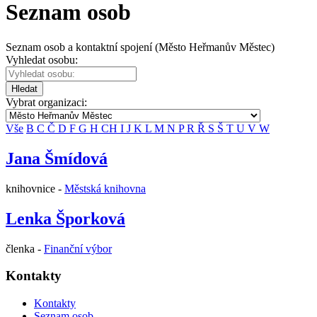
Seznam osob
Seznam osob a kontaktní spojení (Město Heřmanův Městec)
Vyhledat osobu:
Hledat
Vybrat organizaci:
Vše
B
C
Č
D
F
G
H
CH
I
J
K
L
M
N
P
R
Ř
S
Š
T
U
V
W
Jana Šmídová
knihovnice -
Městská knihovna
Lenka Šporková
členka -
Finanční výbor
Kontakty
Kontakty
Seznam osob