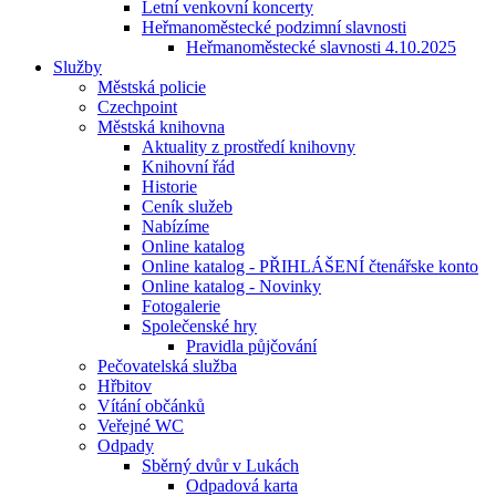
Letní venkovní koncerty
Heřmanoměstecké podzimní slavnosti
Heřmanoměstecké slavnosti 4.10.2025
Služby
Městská policie
Czechpoint
Městská knihovna
Aktuality z prostředí knihovny
Knihovní řád
Historie
Ceník služeb
Nabízíme
Online katalog
Online katalog - PŘIHLÁŠENÍ čtenářske konto
Online katalog - Novinky
Fotogalerie
Společenské hry
Pravidla půjčování
Pečovatelská služba
Hřbitov
Vítání občánků
Veřejné WC
Odpady
Sběrný dvůr v Lukách
Odpadová karta