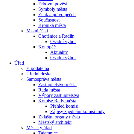
Erbovní pověst
Symboly města
Znak a právo pečeti
Současnost
Kronika města
Místní části
Chotěnice a Radlín
Osadní výbor
Konopáč
Aktuality
Osadní výbor
Úřad
E-podatelna
Úřední deska
Samospráva města
Zastupitelstvo města
Rada města
Výbory zastupitelstva
Komise Rady města
Přehled komisí
Zápisy z jednání komisí rady
Zvláštní orgány města
Městský architekt
Městský úřad
Tajemnice