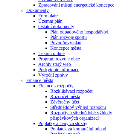
Zpracování místní energetické koncepce
Dokumenty
Formuláře
Územní plán
Ostatní dokumenty
Plán odpadového hospodářství
Plán rozvoje sportu
Povodňový plán
Koncepce města
Leknín online
Program rozvoje obce
Archiv starý web
Poskytnuté informace
Výroční zprávy
Finance města
Finance - rozpočty
Rozklikávací rozpočet
Rozpočet města
Závěrečný účet
Střednědobý výhled rozpočtu
Rozpočty a střednědobé výhledy
příspěvkových organizací
Poplatky a ceny za služby
Poplatek za komunální odpad