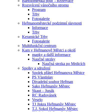
Bartolomějská pouť - Rezervace
Rozsvícení vánočního stromu
Program
Trhy
Fotogalerie
Heřmanoměstecké podzimní slavnosti
Informace
Trhy
Keramické Trhy
Fotogalerie
Multifunkční centrum
Kam v Heřmanově Městci a okolí
mapky a další informace
Naučné stezky
Naučná stezka po Mrdicích
Spolky a sdružení
Spolek přátel Heřmanova Městce
PS Vlastislav
Divadelní soubor Heřman
Sako Heřmanův Městec
Skaut – Junák
RC Radovánek
Veselo
TJ Jiskra Heřmanův Městec
T.J. Sokol Heřmanův Městec