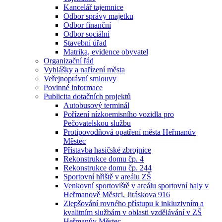
Kancelář tajemnice
Odbor správy majetku
Odbor finanční
Odbor sociální
Stavební úřad
Matrika, evidence obyvatel
Organizační řád
Vyhlášky a nařízení města
Veřejnoprávní smlouvy
Povinné informace
Publicita dotačních projektů
Autobusový terminál
Pořízení nízkoemisního vozidla pro
Pečovatelskou službu
Protipovodňová opatření města Heřmanův
Městec
Přístavba hasičské zbrojnice
Rekonstrukce domu čp. 4
Rekonstrukce domu čp. 244
Sportovní hřiště v areálu ZŠ
Venkovní sportoviště v areálu sportovní haly v
Heřmanově Městci, Jiráskova 916
Zlepšování rovného přístupu k inkluzivním a
kvalitním službám v oblasti vzdělávání v ZŠ
Heřmanův Městec