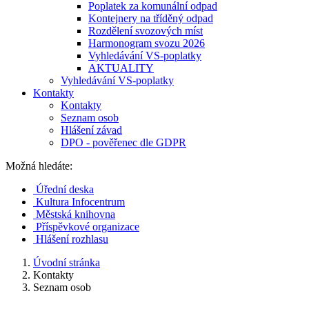
Poplatek za komunální odpad
Kontejnery na tříděný odpad
Rozdělení svozových míst
Harmonogram svozu 2026
Vyhledávání VS-poplatky
AKTUALITY
Vyhledávání VS-poplatky
Kontakty
Kontakty
Seznam osob
Hlášení závad
DPO - pověřenec dle GDPR
Možná hledáte:
Úřední deska
Kultura Infocentrum
Městská knihovna
Příspěvkové organizace
Hlášení rozhlasu
Úvodní stránka
Kontakty
Seznam osob