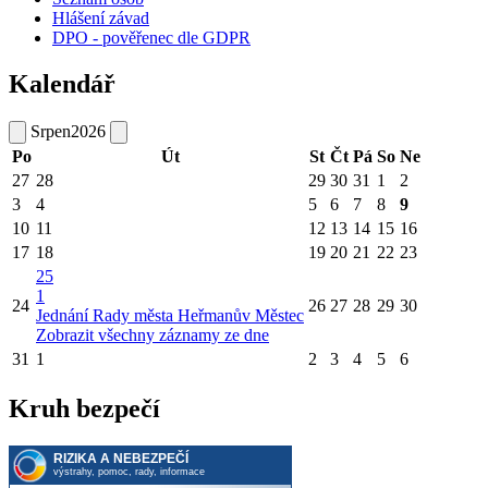
Hlášení závad
DPO - pověřenec dle GDPR
Kalendář
Srpen
2026
Po
Út
St
Čt
Pá
So
Ne
27
28
29
30
31
1
2
3
4
5
6
7
8
9
10
11
12
13
14
15
16
17
18
19
20
21
22
23
25
1
24
26
27
28
29
30
Jednání Rady města Heřmanův Městec
Zobrazit všechny záznamy ze dne
31
1
2
3
4
5
6
Kruh bezpečí