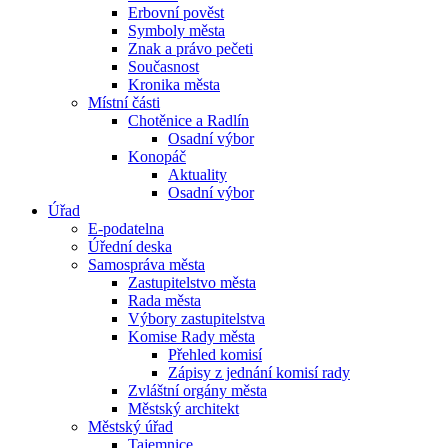
Erbovní pověst
Symboly města
Znak a právo pečeti
Současnost
Kronika města
Místní části
Chotěnice a Radlín
Osadní výbor
Konopáč
Aktuality
Osadní výbor
Úřad
E-podatelna
Úřední deska
Samospráva města
Zastupitelstvo města
Rada města
Výbory zastupitelstva
Komise Rady města
Přehled komisí
Zápisy z jednání komisí rady
Zvláštní orgány města
Městský architekt
Městský úřad
Tajemnice