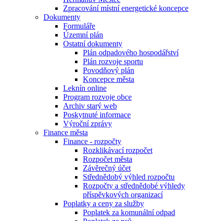
Zpracování místní energetické koncepce
Dokumenty
Formuláře
Územní plán
Ostatní dokumenty
Plán odpadového hospodářství
Plán rozvoje sportu
Povodňový plán
Koncepce města
Leknín online
Program rozvoje obce
Archiv starý web
Poskytnuté informace
Výroční zprávy
Finance města
Finance - rozpočty
Rozklikávací rozpočet
Rozpočet města
Závěrečný účet
Střednědobý výhled rozpočtu
Rozpočty a střednědobé výhledy
příspěvkových organizací
Poplatky a ceny za služby
Poplatek za komunální odpad