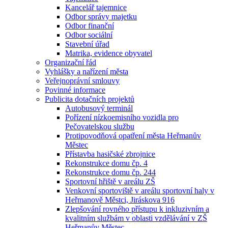
Kancelář tajemnice
Odbor správy majetku
Odbor finanční
Odbor sociální
Stavební úřad
Matrika, evidence obyvatel
Organizační řád
Vyhlášky a nařízení města
Veřejnoprávní smlouvy
Povinné informace
Publicita dotačních projektů
Autobusový terminál
Pořízení nízkoemisního vozidla pro
Pečovatelskou službu
Protipovodňová opatření města Heřmanův
Městec
Přístavba hasičské zbrojnice
Rekonstrukce domu čp. 4
Rekonstrukce domu čp. 244
Sportovní hřiště v areálu ZŠ
Venkovní sportoviště v areálu sportovní haly v
Heřmanově Městci, Jiráskova 916
Zlepšování rovného přístupu k inkluzivním a
kvalitním službám v oblasti vzdělávání v ZŠ
Heřmanův Městec