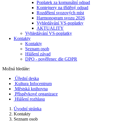
Poplatek za komunální odpad
Kontejnery na tříděný odpad
Rozdělení svozových míst
Harmonogram svozu 2026
Vyhledávání VS-poplatky
AKTUALITY
Vyhledávání VS-poplatky
Kontakty
Kontakty
Seznam osob
Hlášení závad
DPO - pověřenec dle GDPR
Možná hledáte:
Úřední deska
Kultura Infocentrum
Městská knihovna
Příspěvkové organizace
Hlášení rozhlasu
Úvodní stránka
Kontakty
Seznam osob