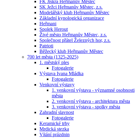
FK Jiskra Heřmanův Městec
SK Ježci Heřmanův Městec, z.s.
Modelářský klub Heřmanův Městec
Základní kynologická organizace
Heřmani
Spolek Herout
Živé město Heřmanův Městec, z.s.
Společnost přátel Železných hor, z.s.
Patrioti
Běžecký klub Heřmanův Městec
700 let města (1325-2025)
1. městský ples
Fotogalerie
Výstava Ivana Mládka
Fotogalerie
Venkovní výstavy
1. venkovní výstava - významné osobnosti
města
2. venkovní výstava - architektura města
3. venkovní výstava - spolky města
Zahradní slavnost
Fotogalerie
Keramické trhy
Mrdická stezka
Vítání prázdnin