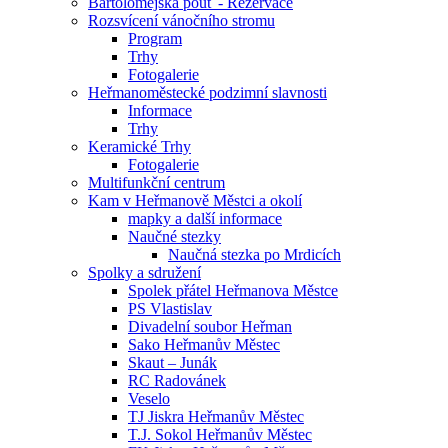
Bartolomějská pouť - Rezervace
Rozsvícení vánočního stromu
Program
Trhy
Fotogalerie
Heřmanoměstecké podzimní slavnosti
Informace
Trhy
Keramické Trhy
Fotogalerie
Multifunkční centrum
Kam v Heřmanově Městci a okolí
mapky a další informace
Naučné stezky
Naučná stezka po Mrdicích
Spolky a sdružení
Spolek přátel Heřmanova Městce
PS Vlastislav
Divadelní soubor Heřman
Sako Heřmanův Městec
Skaut – Junák
RC Radovánek
Veselo
TJ Jiskra Heřmanův Městec
T.J. Sokol Heřmanův Městec