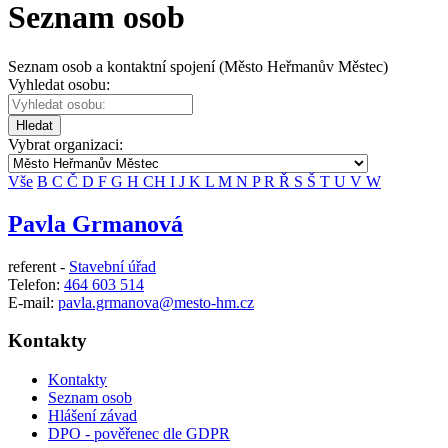
Seznam osob
Seznam osob a kontaktní spojení (Město Heřmanův Městec)
Vyhledat osobu:
Hledat
Vybrat organizaci:
Vše
B
C
Č
D
F
G
H
CH
I
J
K
L
M
N
P
R
Ř
S
Š
T
U
V
W
Pavla Grmanová
referent -
Stavební úřad
Telefon:
464 603 514
E-mail:
pavla.grmanova@mesto-hm.cz
Kontakty
Kontakty
Seznam osob
Hlášení závad
DPO - pověřenec dle GDPR