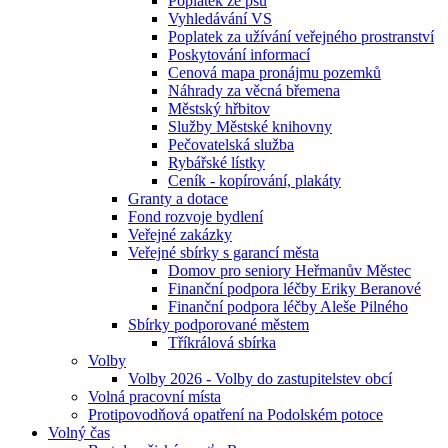
Poplatek ze psů
Vyhledávání VS
Poplatek za užívání veřejného prostranství
Poskytování informací
Cenová mapa pronájmu pozemků
Náhrady za věcná břemena
Městský hřbitov
Služby Městské knihovny
Pečovatelská služba
Rybářské lístky
Ceník - kopírování, plakáty
Granty a dotace
Fond rozvoje bydlení
Veřejné zakázky
Veřejné sbírky s garancí města
Domov pro seniory Heřmanův Městec
Finanční podpora léčby Eriky Beranové
Finanční podpora léčby Aleše Pilného
Sbírky podporované městem
Tříkrálová sbírka
Volby
Volby 2026 - Volby do zastupitelstev obcí
Volná pracovní místa
Protipovodňová opatření na Podolském potoce
Volný čas