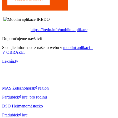
https:://iredo.info/mobilni-aplikace
Doporučujeme navštívit
Sledujte informace z našeho webu v
mobilní aplikaci –
V OBRAZE.
Leknín.tv
MAS Železnohorský region
Pardubický kraj pro rodinu
DSO Heřmanoměstecko
Pradubický kraj