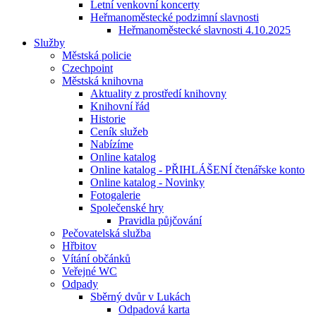
Letní venkovní koncerty
Heřmanoměstecké podzimní slavnosti
Heřmanoměstecké slavnosti 4.10.2025
Služby
Městská policie
Czechpoint
Městská knihovna
Aktuality z prostředí knihovny
Knihovní řád
Historie
Ceník služeb
Nabízíme
Online katalog
Online katalog - PŘIHLÁŠENÍ čtenářske konto
Online katalog - Novinky
Fotogalerie
Společenské hry
Pravidla půjčování
Pečovatelská služba
Hřbitov
Vítání občánků
Veřejné WC
Odpady
Sběrný dvůr v Lukách
Odpadová karta