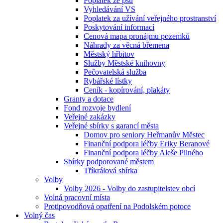
Poplatek ze psů
Vyhledávání VS
Poplatek za užívání veřejného prostranství
Poskytování informací
Cenová mapa pronájmu pozemků
Náhrady za věcná břemena
Městský hřbitov
Služby Městské knihovny
Pečovatelská služba
Rybářské lístky
Ceník - kopírování, plakáty
Granty a dotace
Fond rozvoje bydlení
Veřejné zakázky
Veřejné sbírky s garancí města
Domov pro seniory Heřmanův Městec
Finanční podpora léčby Eriky Beranové
Finanční podpora léčby Aleše Pilného
Sbírky podporované městem
Tříkrálová sbírka
Volby
Volby 2026 - Volby do zastupitelstev obcí
Volná pracovní místa
Protipovodňová opatření na Podolském potoce
Volný čas