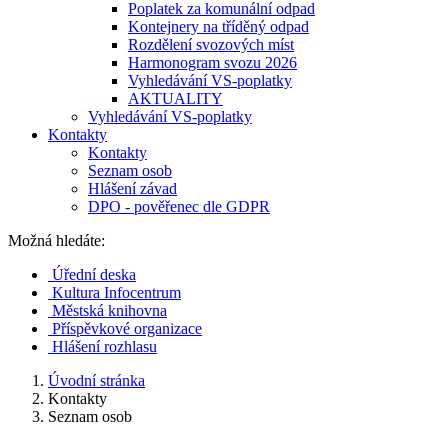
Poplatek za komunální odpad
Kontejnery na tříděný odpad
Rozdělení svozových míst
Harmonogram svozu 2026
Vyhledávání VS-poplatky
AKTUALITY
Vyhledávání VS-poplatky
Kontakty
Kontakty
Seznam osob
Hlášení závad
DPO - pověřenec dle GDPR
Možná hledáte:
Úřední deska
Kultura Infocentrum
Městská knihovna
Příspěvkové organizace
Hlášení rozhlasu
Úvodní stránka
Kontakty
Seznam osob