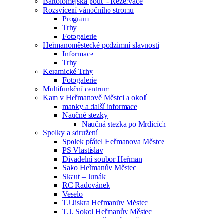
Bartolomějská pouť - Rezervace
Rozsvícení vánočního stromu
Program
Trhy
Fotogalerie
Heřmanoměstecké podzimní slavnosti
Informace
Trhy
Keramické Trhy
Fotogalerie
Multifunkční centrum
Kam v Heřmanově Městci a okolí
mapky a další informace
Naučné stezky
Naučná stezka po Mrdicích
Spolky a sdružení
Spolek přátel Heřmanova Městce
PS Vlastislav
Divadelní soubor Heřman
Sako Heřmanův Městec
Skaut – Junák
RC Radovánek
Veselo
TJ Jiskra Heřmanův Městec
T.J. Sokol Heřmanův Městec