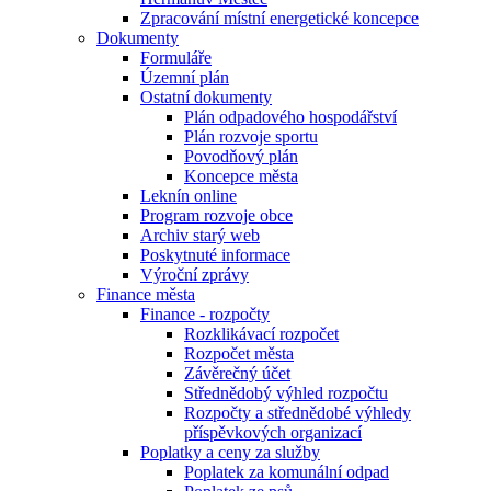
Zpracování místní energetické koncepce
Dokumenty
Formuláře
Územní plán
Ostatní dokumenty
Plán odpadového hospodářství
Plán rozvoje sportu
Povodňový plán
Koncepce města
Leknín online
Program rozvoje obce
Archiv starý web
Poskytnuté informace
Výroční zprávy
Finance města
Finance - rozpočty
Rozklikávací rozpočet
Rozpočet města
Závěrečný účet
Střednědobý výhled rozpočtu
Rozpočty a střednědobé výhledy
příspěvkových organizací
Poplatky a ceny za služby
Poplatek za komunální odpad