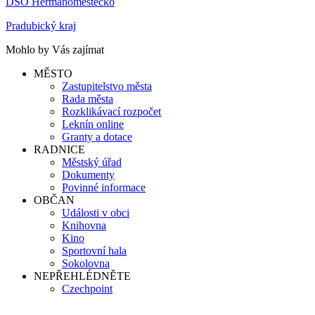
DSO Heřmanoměstecko
Pradubický kraj
Mohlo by Vás zajímat
MĚSTO
Zastupitelstvo města
Rada města
Rozklikávací rozpočet
Leknín online
Granty a dotace
RADNICE
Městský úřad
Dokumenty
Povinné informace
OBČAN
Události v obci
Knihovna
Kino
Sportovní hala
Sokolovna
NEPŘEHLÉDNĚTE
Czechpoint