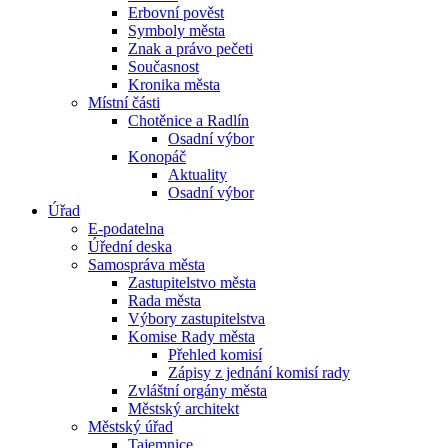
Erbovní pověst
Symboly města
Znak a právo pečeti
Současnost
Kronika města
Místní části
Chotěnice a Radlín
Osadní výbor
Konopáč
Aktuality
Osadní výbor
Úřad
E-podatelna
Úřední deska
Samospráva města
Zastupitelstvo města
Rada města
Výbory zastupitelstva
Komise Rady města
Přehled komisí
Zápisy z jednání komisí rady
Zvláštní orgány města
Městský architekt
Městský úřad
Tajemnice