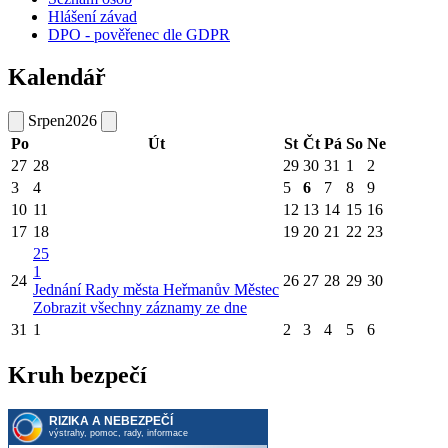
Hlášení závad
DPO - pověřenec dle GDPR
Kalendář
Srpen
2026
Po
Út
St
Čt
Pá
So
Ne
27
28
29
30
31
1
2
3
4
5
6
7
8
9
10
11
12
13
14
15
16
17
18
19
20
21
22
23
25
1
24
26
27
28
29
30
Jednání Rady města Heřmanův Městec
Zobrazit všechny záznamy ze dne
31
1
2
3
4
5
6
Kruh bezpečí