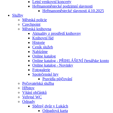
Letní venkovní koncerty
Heřmanoměstecké podzimní slavnosti
Heřmanoměstecké slavnosti 4.10.2025
Služby
Městská policie
Czechpoint
Městská knihovna
Aktuality z prostředí knihovny
Knihovní řád
Historie
Ceník služeb
Nabízíme
Online katalog
Online katalog - PŘIHLÁŠENÍ čtenářske konto
Online katalog - Novinky
Fotogalerie
Společenské hry
Pravidla půjčování
Pečovatelská služba
Hřbitov
Vítání občánků
Veřejné WC
Odpady
Sběrný dvůr v Lukách
Odpadová karta