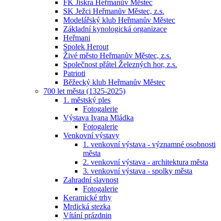
FK Jiskra Heřmanův Městec
SK Ježci Heřmanův Městec, z.s.
Modelářský klub Heřmanův Městec
Základní kynologická organizace
Heřmani
Spolek Herout
Živé město Heřmanův Městec, z.s.
Společnost přátel Železných hor, z.s.
Patrioti
Běžecký klub Heřmanův Městec
700 let města (1325-2025)
1. městský ples
Fotogalerie
Výstava Ivana Mládka
Fotogalerie
Venkovní výstavy
1. venkovní výstava - významné osobnosti
města
2. venkovní výstava - architektura města
3. venkovní výstava - spolky města
Zahradní slavnost
Fotogalerie
Keramické trhy
Mrdická stezka
Vítání prázdnin