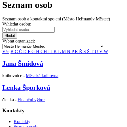
Seznam osob
Seznam osob a kontaktní spojení (Město Heřmanův Městec)
Vyhledat osobu:
Hledat
Vybrat organizaci:
Vše
B
C
Č
D
F
G
H
CH
I
J
K
L
M
N
P
R
Ř
S
Š
T
U
V
W
Jana Šmídová
knihovnice -
Městská knihovna
Lenka Šporková
členka -
Finanční výbor
Kontakty
Kontakty
Seznam osob