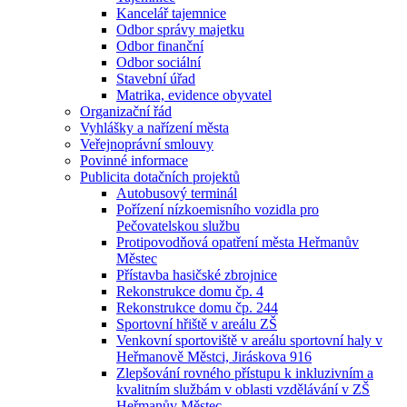
Kancelář tajemnice
Odbor správy majetku
Odbor finanční
Odbor sociální
Stavební úřad
Matrika, evidence obyvatel
Organizační řád
Vyhlášky a nařízení města
Veřejnoprávní smlouvy
Povinné informace
Publicita dotačních projektů
Autobusový terminál
Pořízení nízkoemisního vozidla pro
Pečovatelskou službu
Protipovodňová opatření města Heřmanův
Městec
Přístavba hasičské zbrojnice
Rekonstrukce domu čp. 4
Rekonstrukce domu čp. 244
Sportovní hřiště v areálu ZŠ
Venkovní sportoviště v areálu sportovní haly v
Heřmanově Městci, Jiráskova 916
Zlepšování rovného přístupu k inkluzivním a
kvalitním službám v oblasti vzdělávání v ZŠ
Heřmanův Městec