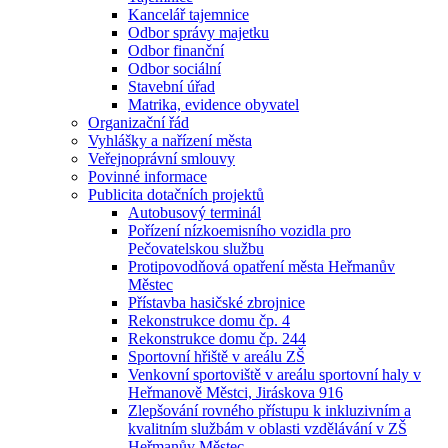
Kancelář tajemnice
Odbor správy majetku
Odbor finanční
Odbor sociální
Stavební úřad
Matrika, evidence obyvatel
Organizační řád
Vyhlášky a nařízení města
Veřejnoprávní smlouvy
Povinné informace
Publicita dotačních projektů
Autobusový terminál
Pořízení nízkoemisního vozidla pro
Pečovatelskou službu
Protipovodňová opatření města Heřmanův
Městec
Přístavba hasičské zbrojnice
Rekonstrukce domu čp. 4
Rekonstrukce domu čp. 244
Sportovní hřiště v areálu ZŠ
Venkovní sportoviště v areálu sportovní haly v
Heřmanově Městci, Jiráskova 916
Zlepšování rovného přístupu k inkluzivním a
kvalitním službám v oblasti vzdělávání v ZŠ
Heřmanův Městec