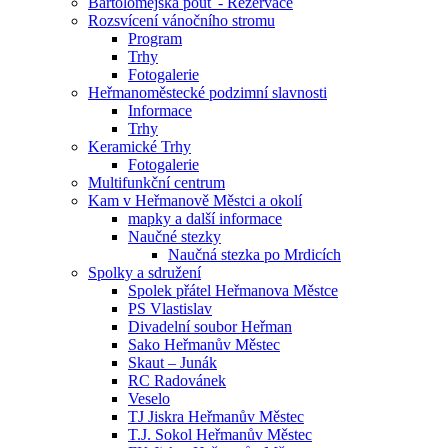
Bartolomějská pouť - Rezervace
Rozsvícení vánočního stromu
Program
Trhy
Fotogalerie
Heřmanoměstecké podzimní slavnosti
Informace
Trhy
Keramické Trhy
Fotogalerie
Multifunkční centrum
Kam v Heřmanově Městci a okolí
mapky a další informace
Naučné stezky
Naučná stezka po Mrdicích
Spolky a sdružení
Spolek přátel Heřmanova Městce
PS Vlastislav
Divadelní soubor Heřman
Sako Heřmanův Městec
Skaut – Junák
RC Radovánek
Veselo
TJ Jiskra Heřmanův Městec
T.J. Sokol Heřmanův Městec