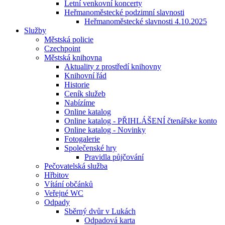
Letní venkovní koncerty
Heřmanoměstecké podzimní slavnosti
Heřmanoměstecké slavnosti 4.10.2025
Služby
Městská policie
Czechpoint
Městská knihovna
Aktuality z prostředí knihovny
Knihovní řád
Historie
Ceník služeb
Nabízíme
Online katalog
Online katalog - PŘIHLÁŠENÍ čtenářske konto
Online katalog - Novinky
Fotogalerie
Společenské hry
Pravidla půjčování
Pečovatelská služba
Hřbitov
Vítání občánků
Veřejné WC
Odpady
Sběrný dvůr v Lukách
Odpadová karta