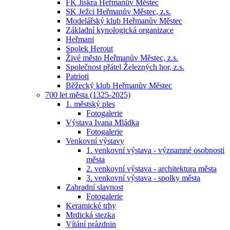
FK Jiskra Heřmanův Městec
SK Ježci Heřmanův Městec, z.s.
Modelářský klub Heřmanův Městec
Základní kynologická organizace
Heřmani
Spolek Herout
Živé město Heřmanův Městec, z.s.
Společnost přátel Železných hor, z.s.
Patrioti
Běžecký klub Heřmanův Městec
700 let města (1325-2025)
1. městský ples
Fotogalerie
Výstava Ivana Mládka
Fotogalerie
Venkovní výstavy
1. venkovní výstava - významné osobnosti
města
2. venkovní výstava - architektura města
3. venkovní výstava - spolky města
Zahradní slavnost
Fotogalerie
Keramické trhy
Mrdická stezka
Vítání prázdnin