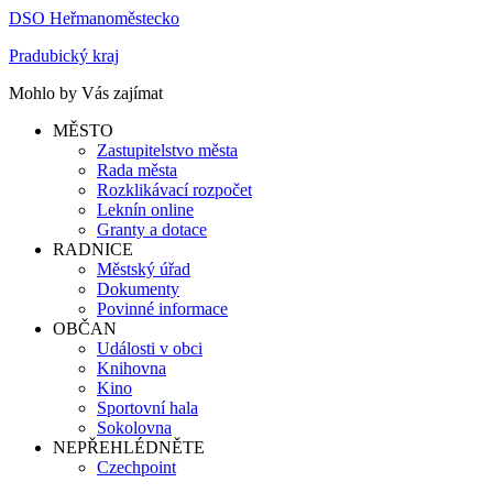
DSO Heřmanoměstecko
Pradubický kraj
Mohlo by Vás zajímat
MĚSTO
Zastupitelstvo města
Rada města
Rozklikávací rozpočet
Leknín online
Granty a dotace
RADNICE
Městský úřad
Dokumenty
Povinné informace
OBČAN
Události v obci
Knihovna
Kino
Sportovní hala
Sokolovna
NEPŘEHLÉDNĚTE
Czechpoint