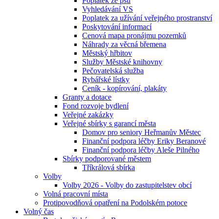
Poplatek ze psů
Vyhledávání VS
Poplatek za užívání veřejného prostranství
Poskytování informací
Cenová mapa pronájmu pozemků
Náhrady za věcná břemena
Městský hřbitov
Služby Městské knihovny
Pečovatelská služba
Rybářské lístky
Ceník - kopírování, plakáty
Granty a dotace
Fond rozvoje bydlení
Veřejné zakázky
Veřejné sbírky s garancí města
Domov pro seniory Heřmanův Městec
Finanční podpora léčby Eriky Beranové
Finanční podpora léčby Aleše Pilného
Sbírky podporované městem
Tříkrálová sbírka
Volby
Volby 2026 - Volby do zastupitelstev obcí
Volná pracovní místa
Protipovodňová opatření na Podolském potoce
Volný čas