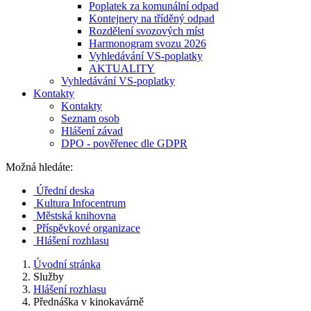
Poplatek za komunální odpad
Kontejnery na tříděný odpad
Rozdělení svozových míst
Harmonogram svozu 2026
Vyhledávání VS-poplatky
AKTUALITY
Vyhledávání VS-poplatky
Kontakty
Kontakty
Seznam osob
Hlášení závad
DPO - pověřenec dle GDPR
Možná hledáte:
Úřední deska
Kultura Infocentrum
Městská knihovna
Příspěvkové organizace
Hlášení rozhlasu
Úvodní stránka
Služby
Hlášení rozhlasu
Přednáška v kinokavárně