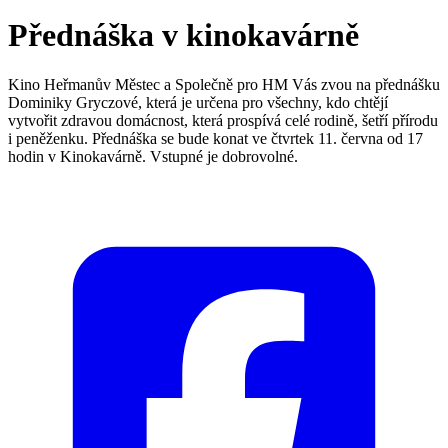
Přednáška v kinokavárně
Kino Heřmanův Městec a Společně pro HM Vás zvou na přednášku
Dominiky Gryczové, která je určena pro všechny, kdo chtějí
vytvořit zdravou domácnost, která prospívá celé rodině, šetří přírodu
i peněženku. Přednáška se bude konat ve čtvrtek 11. června od 17
hodin v Kinokavárně. Vstupné je dobrovolné.