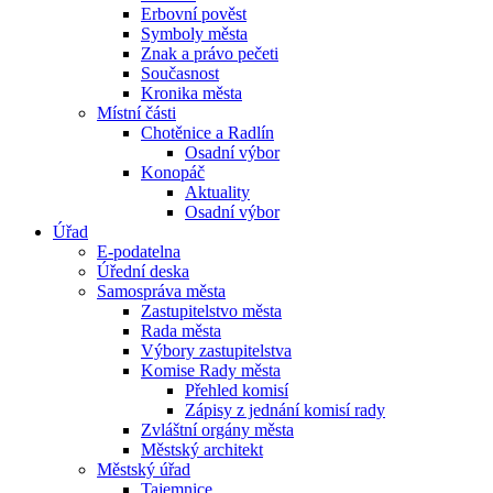
Erbovní pověst
Symboly města
Znak a právo pečeti
Současnost
Kronika města
Místní části
Chotěnice a Radlín
Osadní výbor
Konopáč
Aktuality
Osadní výbor
Úřad
E-podatelna
Úřední deska
Samospráva města
Zastupitelstvo města
Rada města
Výbory zastupitelstva
Komise Rady města
Přehled komisí
Zápisy z jednání komisí rady
Zvláštní orgány města
Městský architekt
Městský úřad
Tajemnice