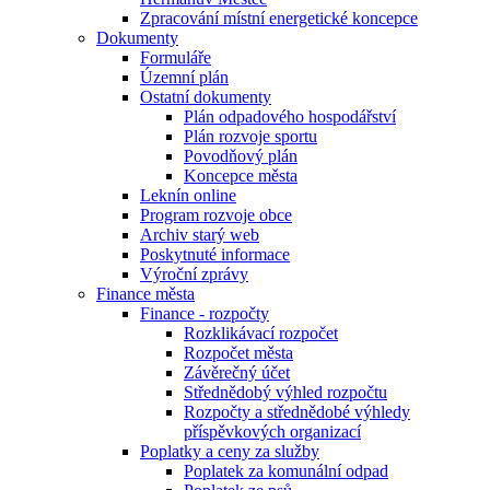
Zpracování místní energetické koncepce
Dokumenty
Formuláře
Územní plán
Ostatní dokumenty
Plán odpadového hospodářství
Plán rozvoje sportu
Povodňový plán
Koncepce města
Leknín online
Program rozvoje obce
Archiv starý web
Poskytnuté informace
Výroční zprávy
Finance města
Finance - rozpočty
Rozklikávací rozpočet
Rozpočet města
Závěrečný účet
Střednědobý výhled rozpočtu
Rozpočty a střednědobé výhledy
příspěvkových organizací
Poplatky a ceny za služby
Poplatek za komunální odpad