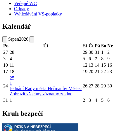
Veřejné WC
Odpady
Vyhledávání VS-poplatky
Kalendář
Srpen
2026
Po
Út
St
Čt
Pá
So
Ne
27
28
29
30
31
1
2
3
4
5
6
7
8
9
10
11
12
13
14
15
16
17
18
19
20
21
22
23
25
1
24
26
27
28
29
30
Jednání Rady města Heřmanův Městec
Zobrazit všechny záznamy ze dne
31
1
2
3
4
5
6
Kruh bezpečí