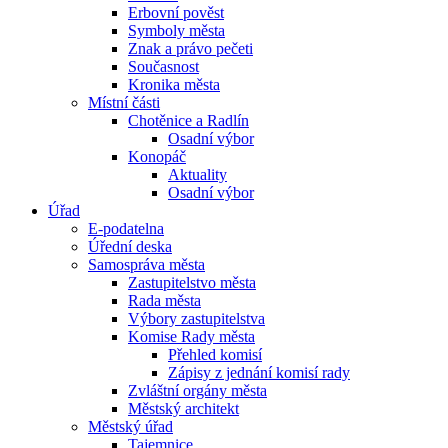
Erbovní pověst
Symboly města
Znak a právo pečeti
Současnost
Kronika města
Místní části
Chotěnice a Radlín
Osadní výbor
Konopáč
Aktuality
Osadní výbor
Úřad
E-podatelna
Úřední deska
Samospráva města
Zastupitelstvo města
Rada města
Výbory zastupitelstva
Komise Rady města
Přehled komisí
Zápisy z jednání komisí rady
Zvláštní orgány města
Městský architekt
Městský úřad
Tajemnice