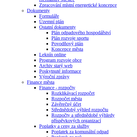
Zpracování místní energetické koncepce
Dokumenty
Formuláře
Územní plán
Ostatní dokumenty
Plán odpadového hospodářství
Plán rozvoje sportu
Povodňový plán
Koncepce města
Leknín online
Program rozvoje obce
Archiv starý web
Poskytnuté informace
Výroční zprávy
Finance města
Finance - rozpočty
Rozklikávací rozpočet
Rozpočet města
Závěrečný účet
Střednědobý výhled rozpočtu
Rozpočty a střednědobé výhledy
příspěvkových organizací
Poplatky a ceny za služby
Poplatek za komunální odpad