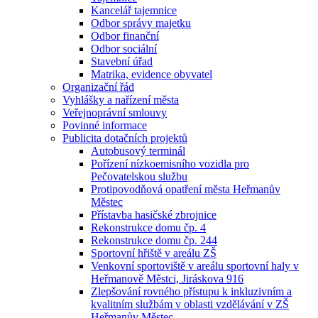
Kancelář tajemnice
Odbor správy majetku
Odbor finanční
Odbor sociální
Stavební úřad
Matrika, evidence obyvatel
Organizační řád
Vyhlášky a nařízení města
Veřejnoprávní smlouvy
Povinné informace
Publicita dotačních projektů
Autobusový terminál
Pořízení nízkoemisního vozidla pro
Pečovatelskou službu
Protipovodňová opatření města Heřmanův
Městec
Přístavba hasičské zbrojnice
Rekonstrukce domu čp. 4
Rekonstrukce domu čp. 244
Sportovní hřiště v areálu ZŠ
Venkovní sportoviště v areálu sportovní haly v
Heřmanově Městci, Jiráskova 916
Zlepšování rovného přístupu k inkluzivním a
kvalitním službám v oblasti vzdělávání v ZŠ
Heřmanův Městec