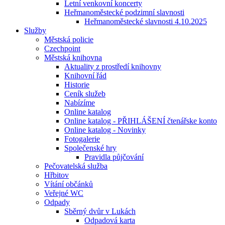
Letní venkovní koncerty
Heřmanoměstecké podzimní slavnosti
Heřmanoměstecké slavnosti 4.10.2025
Služby
Městská policie
Czechpoint
Městská knihovna
Aktuality z prostředí knihovny
Knihovní řád
Historie
Ceník služeb
Nabízíme
Online katalog
Online katalog - PŘIHLÁŠENÍ čtenářske konto
Online katalog - Novinky
Fotogalerie
Společenské hry
Pravidla půjčování
Pečovatelská služba
Hřbitov
Vítání občánků
Veřejné WC
Odpady
Sběrný dvůr v Lukách
Odpadová karta