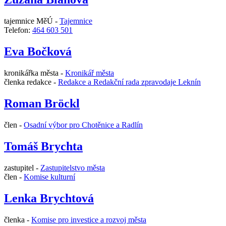
tajemnice MěÚ -
Tajemnice
Telefon:
464 603 501
Eva Bočková
kronikářka města -
Kronikář města
členka redakce -
Redakce a Redakční rada zpravodaje Leknín
Roman Bröckl
člen -
Osadní výbor pro Chotěnice a Radlín
Tomáš Brychta
zastupitel -
Zastupitelstvo města
člen -
Komise kulturní
Lenka Brychtová
členka -
Komise pro investice a rozvoj města