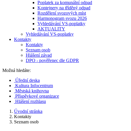
Poplatek za komunální odpad
Kontejnery na tříděný odpad
Rozdělení svozových míst
Harmonogram svozu 2026
Vyhledávání VS-poplatky
AKTUALITY
Vyhledávání VS-poplatky
Kontakty
Kontakty
Seznam osob
Hlášení závad
DPO - pověřenec dle GDPR
Možná hledáte:
Úřední deska
Kultura Infocentrum
Městská knihovna
Příspěvkové organizace
Hlášení rozhlasu
Úvodní stránka
Kontakty
Seznam osob