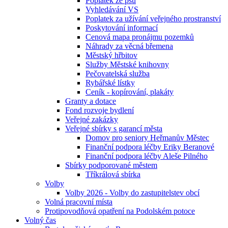
Poplatek ze psů
Vyhledávání VS
Poplatek za užívání veřejného prostranství
Poskytování informací
Cenová mapa pronájmu pozemků
Náhrady za věcná břemena
Městský hřbitov
Služby Městské knihovny
Pečovatelská služba
Rybářské lístky
Ceník - kopírování, plakáty
Granty a dotace
Fond rozvoje bydlení
Veřejné zakázky
Veřejné sbírky s garancí města
Domov pro seniory Heřmanův Městec
Finanční podpora léčby Eriky Beranové
Finanční podpora léčby Aleše Pilného
Sbírky podporované městem
Tříkrálová sbírka
Volby
Volby 2026 - Volby do zastupitelstev obcí
Volná pracovní místa
Protipovodňová opatření na Podolském potoce
Volný čas