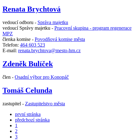
Renata Brychtová
vedoucí odboru -
Správa majetku
vedoucí Správy majetku -
Pracovní skupina - program regenerace
MPZ
členka komise -
Povodňová komise města
Telefon:
464 603 523
E-mail:
renata.brychtova@mesto-hm.cz
Zdeněk Bulíček
člen -
Osadní výbor pro Konopáč
Tomáš Celunda
zastupitel -
Zastupitelstvo města
první stránka
předchozí stránka
1
2
3