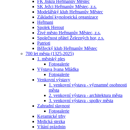
FK Jiskra Heřmanův Městec
SK Ježci Heřmanův Městec, z.s.
Modelářský klub Heřmanův Městec
Základní kynologická organizace
Heřmani
Spolek Herout
Živé město Heřmanův Městec, z.s.
Společnost přátel Železných hor, z.s.
Patrioti
Běžecký klub Heřmanův Městec
700 let města (1325-2025)
1. městský ples
Fotogalerie
Výstava Ivana Mládka
Fotogalerie
Venkovní výstavy
1. venkovní výstava - významné osobnosti
města
2. venkovní výstava - architektura města
3. venkovní výstava - spolky města
Zahradní slavnost
Fotogalerie
Keramické trhy
Mrdická stezka
Vítání prázdnin