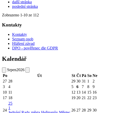
další stránka
poslední stránka
Zobrazeno
1
-
10
ze 112
Kontakty
Kontakty
Seznam osob
Hlášení závad
DPO - pověřenec dle GDPR
Kalendář
Srpen
2026
Po
Út
St
Čt
Pá
So
Ne
27
28
29
30
31
1
2
3
4
5
6
7
8
9
10
11
12
13
14
15
16
17
18
19
20
21
22
23
25
1
24
26
27
28
29
30
Jednání Rady města Heřmanův Městec