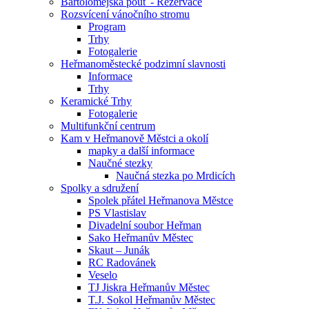
Bartolomějská pouť - Rezervace
Rozsvícení vánočního stromu
Program
Trhy
Fotogalerie
Heřmanoměstecké podzimní slavnosti
Informace
Trhy
Keramické Trhy
Fotogalerie
Multifunkční centrum
Kam v Heřmanově Městci a okolí
mapky a další informace
Naučné stezky
Naučná stezka po Mrdicích
Spolky a sdružení
Spolek přátel Heřmanova Městce
PS Vlastislav
Divadelní soubor Heřman
Sako Heřmanův Městec
Skaut – Junák
RC Radovánek
Veselo
TJ Jiskra Heřmanův Městec
T.J. Sokol Heřmanův Městec