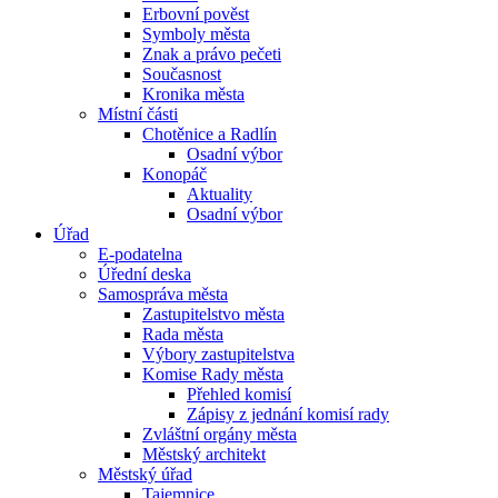
Erbovní pověst
Symboly města
Znak a právo pečeti
Současnost
Kronika města
Místní části
Chotěnice a Radlín
Osadní výbor
Konopáč
Aktuality
Osadní výbor
Úřad
E-podatelna
Úřední deska
Samospráva města
Zastupitelstvo města
Rada města
Výbory zastupitelstva
Komise Rady města
Přehled komisí
Zápisy z jednání komisí rady
Zvláštní orgány města
Městský architekt
Městský úřad
Tajemnice