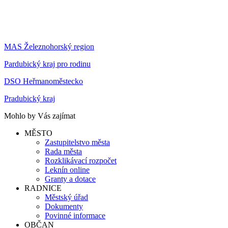
MAS Železnohorský region
Pardubický kraj pro rodinu
DSO Heřmanoměstecko
Pradubický kraj
Mohlo by Vás zajímat
MĚSTO
Zastupitelstvo města
Rada města
Rozklikávací rozpočet
Leknín online
Granty a dotace
RADNICE
Městský úřad
Dokumenty
Povinné informace
OBČAN