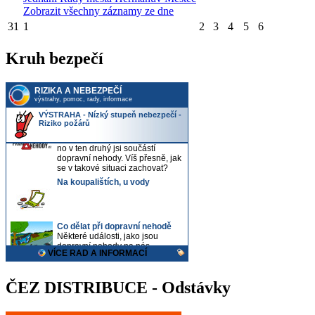
Zobrazit všechny záznamy ze dne
31
1
2
3
4
5
6
Kruh bezpečí
ČEZ DISTRIBUCE - Odstávky