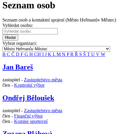
Seznam osob
Seznam osob a kontaktní spojení (Město Heřmanův Městec)
Vyhledat osobu:
Hledat
Vybrat organizaci:
B
C
Č
D
F
G
H
CH
I
J
K
L
M
N
P
R
Ř
S
Š
T
U
V
W
Jan Bareš
zastupitel -
Zastupitelstvo města
člen -
Kontrolní výbor
Ondřej Běloušek
zastupitel -
Zastupitelstvo města
člen -
Finanční výbor
člen -
Komise sportovní
Zuzana Bláhová