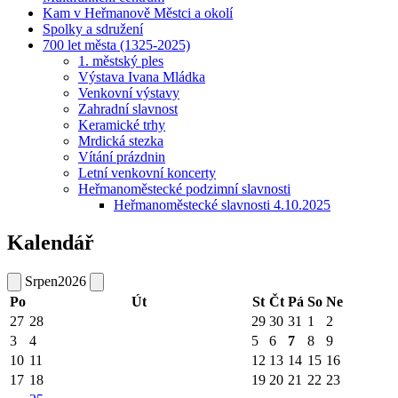
Kam v Heřmanově Městci a okolí
Spolky a sdružení
700 let města (1325-2025)
1. městský ples
Výstava Ivana Mládka
Venkovní výstavy
Zahradní slavnost
Keramické trhy
Mrdická stezka
Vítání prázdnin
Letní venkovní koncerty
Heřmanoměstecké podzimní slavnosti
Heřmanoměstecké slavnosti 4.10.2025
Kalendář
Srpen
2026
Po
Út
St
Čt
Pá
So
Ne
27
28
29
30
31
1
2
3
4
5
6
7
8
9
10
11
12
13
14
15
16
17
18
19
20
21
22
23