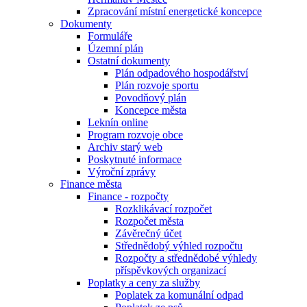
Zpracování místní energetické koncepce
Dokumenty
Formuláře
Územní plán
Ostatní dokumenty
Plán odpadového hospodářství
Plán rozvoje sportu
Povodňový plán
Koncepce města
Leknín online
Program rozvoje obce
Archiv starý web
Poskytnuté informace
Výroční zprávy
Finance města
Finance - rozpočty
Rozklikávací rozpočet
Rozpočet města
Závěrečný účet
Střednědobý výhled rozpočtu
Rozpočty a střednědobé výhledy
příspěvkových organizací
Poplatky a ceny za služby
Poplatek za komunální odpad