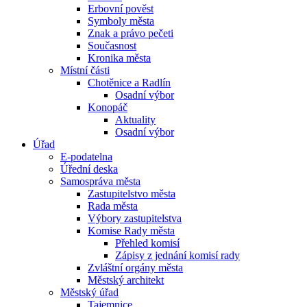
Erbovní pověst
Symboly města
Znak a právo pečeti
Současnost
Kronika města
Místní části
Chotěnice a Radlín
Osadní výbor
Konopáč
Aktuality
Osadní výbor
Úřad
E-podatelna
Úřední deska
Samospráva města
Zastupitelstvo města
Rada města
Výbory zastupitelstva
Komise Rady města
Přehled komisí
Zápisy z jednání komisí rady
Zvláštní orgány města
Městský architekt
Městský úřad
Tajemnice