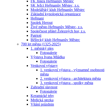
FK Jiskra Heřmanův Městec
SK Ježci Heřmanův Městec, z.s.
Modelářský klub Heřmanův Městec
Základní kynologická organizace
Heřmani
Spolek Herout
Živé město Heřmanův Městec, z.s.
Společnost přátel Železných hor, z.s.
Patrioti
Běžecký klub Heřmanův Městec
700 let města (1325-2025)
1. městský ples
Fotogalerie
Výstava Ivana Mládka
Fotogalerie
Venkovní výstavy
1. venkovní výstava - významné osobnosti
města
2. venkovní výstava - architektura města
3. venkovní výstava - spolky města
Zahradní slavnost
Fotogalerie
Keramické trhy
Mrdická stezka
Vítání prázdnin