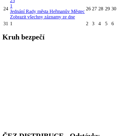
25
1
24
26
27
28
29
30
Jednání Rady města Heřmanův Městec
Zobrazit všechny záznamy ze dne
31
1
2
3
4
5
6
Kruh bezpečí