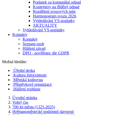
Poplatek za komunální odpad
Kontejnery na tříděný odpad
Rozdělení svozových míst
Harmonogram svozu 2026
Vyhledávání VS-poplatky
AKTUALITY
Vyhledávání VS-poplatky
Kontakty
Kontakty
Seznam osob
Hlášení závad
DPO - pověřenec dle GDPR
Možná hledáte:
Úřední deska
Kultura Infocentrum
Městská knihovna
Příspěvkové organizace
Hlášení rozhlasu
Úvodní stránka
Volný čas
700 let města (1325-2025)
Heřmanoměstecké podzimní slavnosti