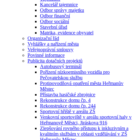
Kancelář tajemnice
Odbor správy majetku
Odbor finanční
Odbor sociální
Stavební úřad
Matrika, evidence obyvatel
Organizační řád
Vyhlášky a nařízení města
Veřejnoprávní smlouvy
Povinné informace
Publicita dotačních projektů
Autobusový terminál
Pořízení nízkoemisního vozidla pro
Pečovatelskou službu
Protipovodňová opatření města Heřmanův
Městec
Přístavba hasičské zbrojnice
Rekonstrukce domu čp. 4
Rekonstrukce domu čp. 244
Sportovní hřiště v areálu ZŠ
Venkovní sportoviště v areálu sportovní haly v
Heřmanově Městci, Jiráskova 916
Zlepšování rovného přístupu k inkluzivním a
kvalitním službám v oblasti vzdělávání v ZŠ
Heřmanův Městec