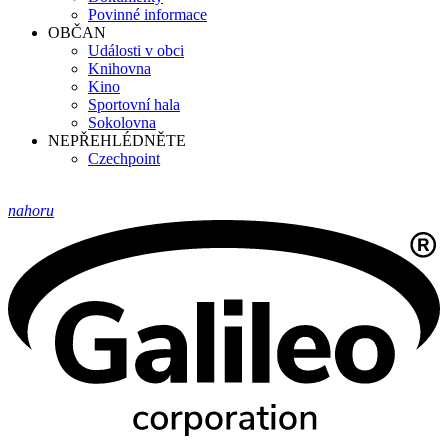
Povinné informace
OBČAN
Události v obci
Knihovna
Kino
Sportovní hala
Sokolovna
NEPŘEHLÉDNĚTE
Czechpoint
nahoru