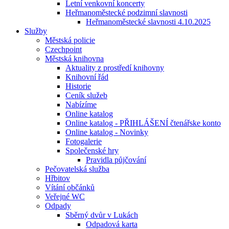
Letní venkovní koncerty
Heřmanoměstecké podzimní slavnosti
Heřmanoměstecké slavnosti 4.10.2025
Služby
Městská policie
Czechpoint
Městská knihovna
Aktuality z prostředí knihovny
Knihovní řád
Historie
Ceník služeb
Nabízíme
Online katalog
Online katalog - PŘIHLÁŠENÍ čtenářske konto
Online katalog - Novinky
Fotogalerie
Společenské hry
Pravidla půjčování
Pečovatelská služba
Hřbitov
Vítání občánků
Veřejné WC
Odpady
Sběrný dvůr v Lukách
Odpadová karta