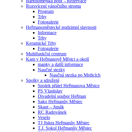
Bartolomějská pouť - Rezervace
Rozsvícení vánočního stromu
Program
Trhy
Fotogalerie
Heřmanoměstecké podzimní slavnosti
Informace
Trhy
Keramické Trhy
Fotogalerie
Multifunkční centrum
Kam v Heřmanově Městci a okolí
mapky a další informace
Naučné stezky
Naučná stezka po Mrdicích
Spolky a sdružení
Spolek přátel Heřmanova Městce
PS Vlastislav
Divadelní soubor Heřman
Sako Heřmanův Městec
Skaut – Junák
RC Radovánek
Veselo
TJ Jiskra Heřmanův Městec
T.J. Sokol Heřmanův Městec