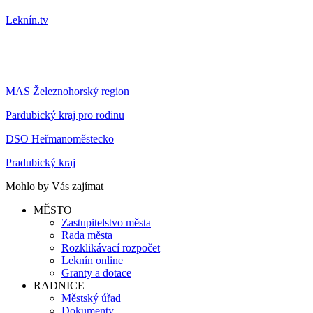
Leknín.tv
MAS Železnohorský region
Pardubický kraj pro rodinu
DSO Heřmanoměstecko
Pradubický kraj
Mohlo by Vás zajímat
MĚSTO
Zastupitelstvo města
Rada města
Rozklikávací rozpočet
Leknín online
Granty a dotace
RADNICE
Městský úřad
Dokumenty