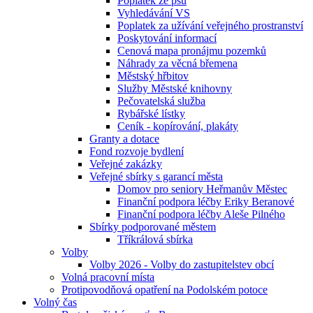
Poplatek ze psů
Vyhledávání VS
Poplatek za užívání veřejného prostranství
Poskytování informací
Cenová mapa pronájmu pozemků
Náhrady za věcná břemena
Městský hřbitov
Služby Městské knihovny
Pečovatelská služba
Rybářské lístky
Ceník - kopírování, plakáty
Granty a dotace
Fond rozvoje bydlení
Veřejné zakázky
Veřejné sbírky s garancí města
Domov pro seniory Heřmanův Městec
Finanční podpora léčby Eriky Beranové
Finanční podpora léčby Aleše Pilného
Sbírky podporované městem
Tříkrálová sbírka
Volby
Volby 2026 - Volby do zastupitelstev obcí
Volná pracovní místa
Protipovodňová opatření na Podolském potoce
Volný čas