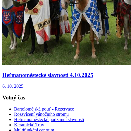
Heřmanoměstecké slavnosti 4.10.2025
6. 10. 2025
Volný čas
Bartolomějská pouť - Rezervace
Rozsvícení vánočního stromu
Heřmanoměstecké podzimní slavnosti
Keramické Trhy
Multifunkční centrum